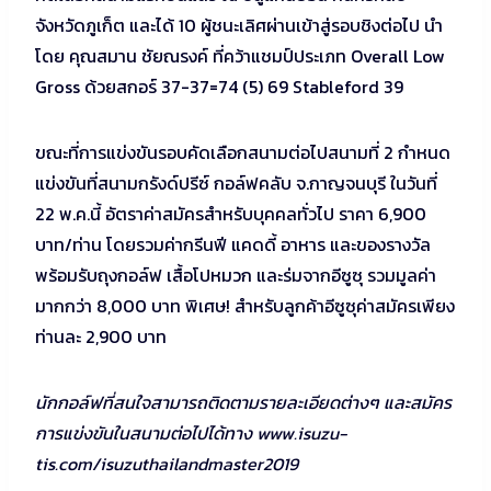
จังหวัดภูเก็ต และได้ 10 ผู้ชนะเลิศผ่านเข้าสู่รอบชิงต่อไป นำ
โดย คุณสมาน ชัยณรงค์ ที่คว้าแชมป์ประเภท Overall Low
Gross ด้วยสกอร์ 37-37=74 (5) 69 Stableford 39
ขณะที่การแข่งขันรอบคัดเลือกสนามต่อไปสนามที่ 2 กำหนด
แข่งขันที่สนามกรังด์ปรีซ์ กอล์ฟคลับ จ.กาญจนบุรี ในวันที่
22 พ.ค.นี้ อัตราค่าสมัครสำหรับบุคคลทั่วไป ราคา 6,900
บาท/ท่าน โดยรวมค่ากรีนฟี แคดดี้ อาหาร และของรางวัล
พร้อมรับถุงกอล์ฟ เสื้อโปหมวก และร่มจากอีซูซุ รวมมูลค่า
มากกว่า 8,000 บาท พิเศษ! สำหรับลูกค้าอีซูซุค่าสมัครเพียง
ท่านละ 2,900 บาท
นักกอล์ฟที่สนใจสามารถติดตามรายละเอียดต่างๆ และสมัคร
การแข่งขันในสนามต่อไปได้ทาง www.isuzu-
tis.com/isuzuthailandmaster2019