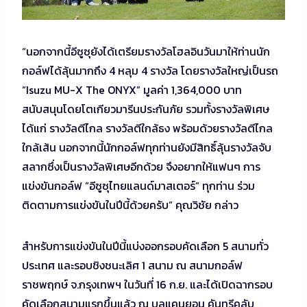
“นอกจากนี้อีซูซุยังได้เตรียมรางวัลโฮลอินวันมาให้ท่านนัก
กอล์ฟได้ลุ้นมากถึง 4 หลุม 4 รางวัล โดยรางวัลใหญ่เป็นรถ
“Isuzu MU-X The ONYX” มูลค่า 1,364,000 บาท
สนับสนุนโดยโตเกียวมารีนประกันภัย รวมทั้งรางวัลพิเศษ
ได้แก่ รางวัลตีไกล รางวัลตีใกล้ธง พร้อมด้วยรางวัลตีไกล
ใกล้เส้น นอกจากนี้นักกอล์ฟทุกท่านยังมีสิทธิ์ลุ้นรางวัลจับ
สลากซึ่งเป็นรางวัลพิเศษอีกด้วย จึงอยากให้แฟนๆ การ
แข่งขันกอล์ฟ “อีซูซุไทยแลนด์มาสเตอร์” ทุกท่าน ร่วม
ติดตามการแข่งขันในปีนี้ด้วยครับ” คุณวิชัย กล่าว
สำหรับการแข่งขันในปีนี้แบ่งออกรอบคัดเลือก 5 สนามทั่ว
ประเทศ และรอบชิงชนะเลิศ 1 สนาม ณ สนามกอล์ฟ
ราชพฤกษ์ จ.กรุงเทพฯ ในวันที่ 16 ก.ย. และได้เปิดฉากรอบ
คัดเลือกสนามแรกขึ้นแล้ว ณ บลูแคนยอน คันทรีคลับ