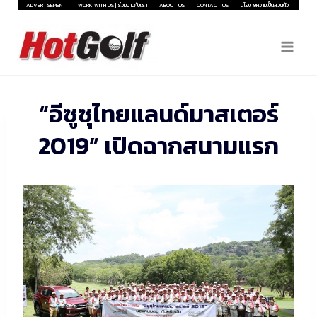
Skip
ADVERTISEMENT
WORK WITH US | ร่วมงานกับเรา
ABOUT US
CONTACT US
นโยบายความเป็นส่วนตัว
to
content
“อีซูซุไทยแลนด์มาสเตอร์
2019” เปิดฉากสนามแรก