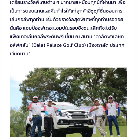
เตรียมรางวัลพิเศษต่าง ๆ มากมายเหมือนทุกปีที่ผ่านมา เพื่อ
เป็นการตอบแทนและคืนกำไรให้แก่ลูกค้าอีซูซุที่ชื่นชอบการ
เล่นกอล์ฟทุกท่าน เริ่มด้วยรางวัลสุดพิเศษที่ทุกท่านรอคอย
นั่นคือ แชมป์ออฟเดอะแชมป์ในรอบชิงชนะเลิศที่จะได้รับ
แพ็คเกจเล่นกอล์ฟระดับพรีเมี่ยม ณ สนาม “ดาลัดพาเลซก
อล์ฟคลับ” (Dalat Palace Golf Club) เมืองดาลัด ประเทศ
เวียดนาม”