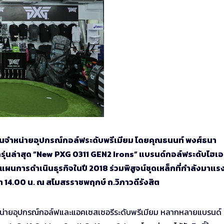
วแทนจำหน่ายอุปกรณ์กอล์ฟระดับพรีเมียม โดยคุณธนนท์ พงศ์ธนา
ุ่นล่าสุด “New PXG 0311 GEN2 Irons” แบรนด์กอล์ฟระดับไฮเอ
ผนการดำเนินธุรกิจในปี 2018 ร่วมพิสูจน์ชุดเหล็กที่กำลังมาแร
ลา 14.00 น. ณ สโมสรราชพฤกษ์ ถ.วิภาวดีรังสิต
นจำหน่ายอุปกรณ์กอล์ฟและแอคเซสเซอรีระดับพรีเมียม หลากหลายแบรนด์ 