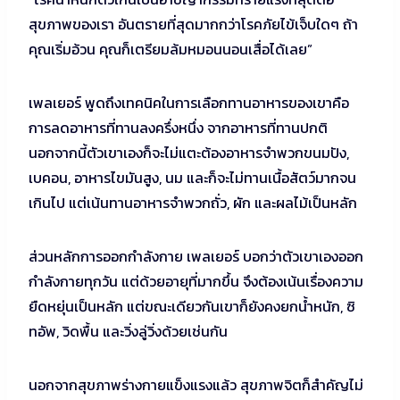
สุขภาพของเรา อันตรายที่สุดมากกว่าโรคภัยไข้เจ็บใดๆ ถ้า
คุณเริ่มอ้วน คุณก็เตรียมล้มหมอนนอนเสื่อได้เลย”
เพลเยอร์ พูดถึงเทคนิคในการเลือกทานอาหารของเขาคือ
การลดอาหารที่ทานลงครึ่งหนึ่ง จากอาหารที่ทานปกติ
นอกจากนี้ตัวเขาเองก็จะไม่แตะต้องอาหารจำพวกขนมปัง,
เบคอน, อาหารไขมันสูง, นม และก็จะไม่ทานเนื้อสัตว์มากจน
เกินไป แต่เน้นทานอาหารจำพวกถั่ว, ผัก และผลไม้เป็นหลัก
ส่วนหลักการออกกำลังกาย เพลเยอร์ บอกว่าตัวเขาเองออก
กำลังกายทุกวัน แต่ด้วยอายุที่มากขึ้น จึงต้องเน้นเรื่องความ
ยืดหยุ่นเป็นหลัก แต่ขณะเดียวกันเขาก็ยังคงยกน้ำหนัก, ซิ
ทอัพ, วิดพื้น และวิ่งลู่วิ่งด้วยเช่นกัน
นอกจากสุขภาพร่างกายแข็งแรงแล้ว สุขภาพจิตก็สำคัญไม่