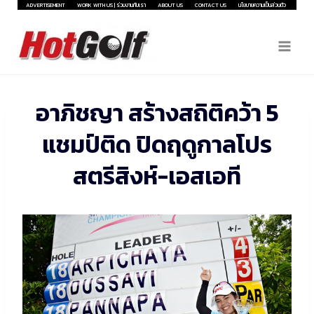
Skip
ADVERTISEMENT
WORK WITH US | ร่วมงานกับเรา
ABOUT US
CONTACT US
นโยบายความเป็นส่วนตัว
to
content
อาภิชญา สร้างสถิติคว้า 5
แชมป์ติด ปิดฤดูกาลโปร
สตรีสิงห์-เอสเอที