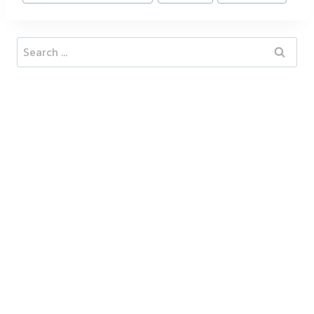
Search
for: