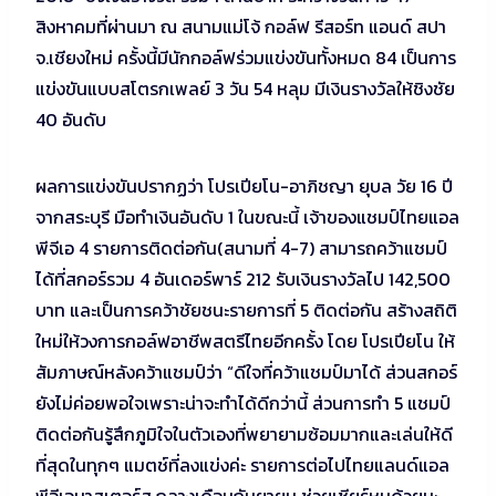
สิงหาคมที่ผ่านมา ณ สนามแม่โจ้ กอล์ฟ รีสอร์ท แอนด์ สปา
จ.เชียงใหม่ ครั้งนี้มีนักกอล์ฟร่วมแข่งขันทั้งหมด 84 เป็นการ
แข่งขันแบบสโตรกเพลย์ 3 วัน 54 หลุม มีเงินรางวัลให้ชิงชัย
40 อันดับ
ผลการแข่งขันปรากฏว่า โปรเปียโน-อาภิชญา ยุบล วัย 16 ปี
จากสระบุรี มือทำเงินอันดับ 1 ในขณะนี้ เจ้าของแชมป์ไทยแอล
พีจีเอ 4 รายการติดต่อกัน(สนามที่ 4-7) สามารถคว้าแชมป์
ได้ที่สกอร์รวม 4 อันเดอร์พาร์ 212 รับเงินรางวัลไป 142,500
บาท และเป็นการคว้าชัยชนะรายการที่ 5 ติดต่อกัน สร้างสถิติ
ใหม่ให้วงการกอล์ฟอาชีพสตรีไทยอีกครั้ง โดย โปรเปียโน ให้
สัมภาษณ์หลังคว้าแชมป์ว่า “ดีใจที่คว้าแชมป์มาได้ ส่วนสกอร์
ยังไม่ค่อยพอใจเพราะน่าจะทำได้ดีกว่านี้ ส่วนการทำ 5 แชมป์
ติดต่อกันรู้สึกภูมิใจในตัวเองที่พยายามซ้อมมากและเล่นให้ดี
ที่สุดในทุกๆ แมตช์ที่ลงแข่งค่ะ รายการต่อไปไทยแลนด์แอล
พีจีเอมาสเตอร์ส กลางเดือนกันยายน ช่วยเชียร์หนูด้วยนะ