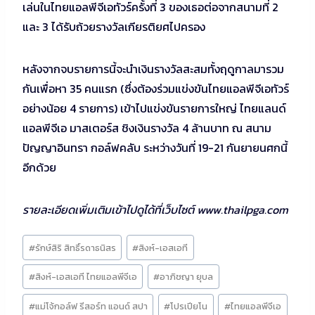
เล่นในไทยแอลพีจีเอทัวร์ครั้งที่ 3 ของเธอต่อจากสนามที่ 2
และ 3 ได้รับถ้วยรางวัลเกียรติยศไปครอง
หลังจากจบรายการนี้จะนำเงินรางวัลสะสมทั้งฤดูกาลมารวม
กันเพื่อหา 35 คนแรก (ซึ่งต้องร่วมแข่งขันไทยแอลพีจีเอทัวร์
อย่างน้อย 4 รายการ) เข้าไปแข่งขันรายการใหญ่ ไทยแลนด์
แอลพีจีเอ มาสเตอร์ส ชิงเงินรางวัล 4 ล้านบาท ณ สนาม
ปัญญาอินทรา กอล์ฟคลับ ระหว่างวันที่ 19-21 กันยายนศกนี้
อีกด้วย
รายละเอียดเพิ่มเติมเข้าไปดูได้ที่เว็บไซต์ www.thailpga.com
Post
#
รักษ์สิริ สิทธิ์รดาธนิสร
#
สิงห์-เอสเอที
Tags:
#
สิงห์-เอสเอที ไทยแอลพีจีเอ
#
อาภิชญา ยุบล
#
แม่โจ้กอล์ฟ รีสอร์ท แอนด์ สปา
#
โปรเปียโน
#
ไทยแอลพีจีเอ