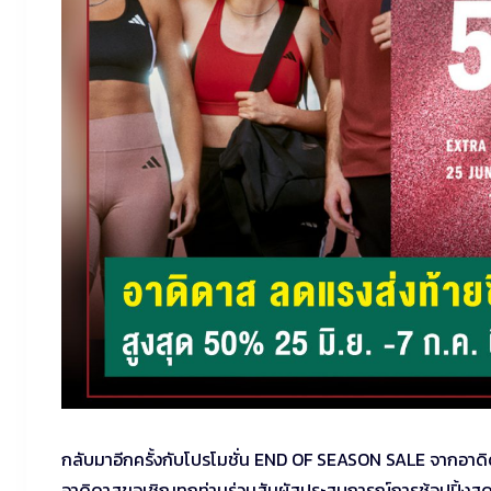
กลับมาอีกครั้งกับโปรโมชั่น END OF SEASON SALE จากอาด
อาดิดาสขอเชิญทุกท่านร่วมสัมผัสประสบการณ์การช้อปปิ้งสุดค