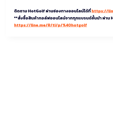
ติดตาม HotGolf ผ่านช่องทางออนไลน์ได้ที่
https://li
**สั่งซื้อสินค้ากอล์ฟออนไลน์จากทุกแบรนด์ชั้นนำ ผ่าน
https://line.me/R/ti/p/%40hotgolf