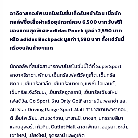
อาดิดาสกอล์ฟ เปิดโปรโมชั่นเด็ดรับหน้าร้อน เมื่อนัก
กอล์ฟซื้อเสื้อผ้าหรืออุปกรณ์ครบ 6,500 บาท รับฟรี!
ของแถมสุดพิเศษ adidas Pouch มูลค่า 2,590 บาท
หรือ adidas Backpack มูลค่า 1,590 บาท ตั้งแต่วันนี้
หรือจนสินค้าจะหมด
นักกอล์ฟที่สนใจสามารถพบโปรโมชั่นนี้ได้ที่ SuperSport
สาขาศรีราชา, พัทยา, เซ็นทรัลเฟสติวัลภูเก็ต, เซ็นทรัล
ชิดลม, เซ็นทรัลเวิล์ด, เซ็นทรัลบางนา, แฟชั่นไอแลนด์,
เซ็นทรัลแจ้งวัฒนะ, เซ็นทรัลอุดรธานี, เซ็นทรัลเชียงใหม่
เฟสติวัล, Go Sport, ร้าน Only Golf สาขาธนิยะพลาซ่า และ
All Star Driving Range SportsMall สาขาสยามพารากอน,
ดิ เอ็มโพเรียม, งามวงศ์วาน, บางกะปิ, บางแค, นครราชสีมา
และบลูพอร์ต หัวหิน, Outlet Mall สาขาพัทยา, อยุธยา, ชะอำ,
เขาใหญ่, เชียงใหม่, อุดรธานี และภูเก็ต