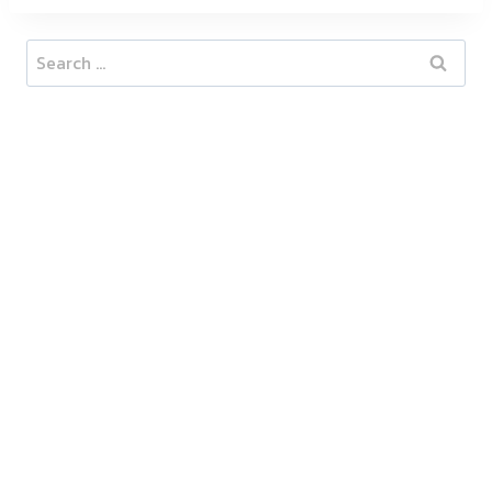
Search
for: