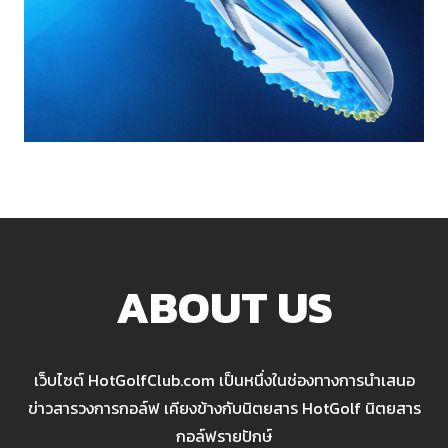
ABOUT US
เว็บไซต์ HotGolfClub.com เป็นหนึ่งในช่องทางการนำเสนอ
ข่าวสารวงการกอล์ฟ เคียงข้างกับนิตยสาร HotGolf นิตยสาร
กอล์ฟรายปักษ์