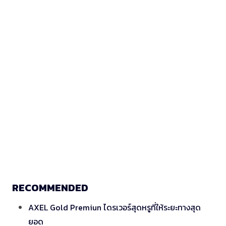
RECOMMENDED
AXEL Gold Premiun ไดรเวอร์สุดหรูที่ให้ระยะทางสุด
ยอด