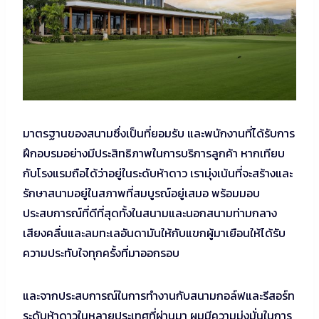
มาตรฐานของสนามซึ่งเป็นที่ยอมรับ และพนักงานที่ได้รับการ
ฝึกอบรมอย่างมีประสิทธิภาพในการบริการลูกค้า หากเทียบ
กับโรงแรมถือได้ว่าอยู่ในระดับห้าดาว เรามุ่งเน้นที่จะสร้างและ
รักษาสนามอยู่ในสภาพที่สมบูรณ์อยู่เสมอ พร้อมมอบ
ประสบการณ์ที่ดีที่สุดทั้งในสนามและนอกสนามท่ามกลาง
เสียงคลื่นและลมทะเลอันดามันให้กับแขกผู้มาเยือนให้ได้รับ
ความประทับใจทุกครั้งที่มาออกรอบ
และจากประสบการณ์ในการทำงานกับสนามกอล์ฟและรีสอร์ท
ระดับห้าดาวในหลายประเทศที่ผ่านมา ผมมีความมุ่งมั่นในการ