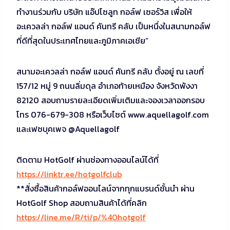
ทำงานร่วมกับ บริษัท แอ๊ปโซลูท กอล์ฟ เซอร์วิส เพื่อให้
อะเควลล่า กอล์ฟ แอนด์ คันทรี คลับ เป็นหนึ่งในสนามกอล์ฟ
ที่ดีที่สุดในประเทศไทยและภูมิภาคเอเชีย”
สนามอะเควลล่า กอล์ฟ แอนด์ คันทรี คลับ ตั้งอยู่ ณ เลขที่
157/12 หมู่ 9 ถนนลิ่มดุล อำเภอท้ายเหมือง จังหวัดพังงา
82120 สอบถามรายละเอียดเพิ่มเติมและจองเวลาออกรอบ
โทร 076-679-308 หรือเว็บไซต์ www.aquellagolf.com
และเฟซบุคเพจ @Aquellagolf
ติดตาม HotGolf ผ่านช่องทางออนไลน์ได้ที่
https://linktr.ee/hotgolfclub
**สั่งซื้อสินค้ากอล์ฟออนไลน์จากทุกแบรนด์ชั้นนำ ผ่าน
HotGolf Shop สอบถามสินค้าได้ที่คลิก
https://line.me/R/ti/p/%40hotgolf