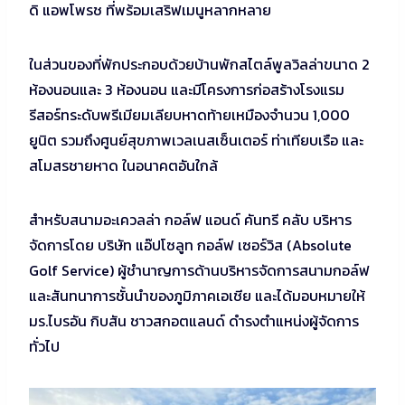
ดิ แอพโพรช ที่พร้อมเสริฟเมนูหลากหลาย
ในส่วนของที่พักประกอบด้วยบ้านพักสไตล์พูลวิลล่าขนาด 2
ห้องนอนและ 3 ห้องนอน และมีโครงการก่อสร้างโรงแรม
รีสอร์ทระดับพรีเมียมเลียบหาดท้ายเหมืองจำนวน 1,000
ยูนิต รวมถึงศูนย์สุขภาพเวลเนสเซ็นเตอร์ ท่าเทียบเรือ และ
สโมสรชายหาด ในอนาคตอันใกล้
สำหรับสนามอะเควลล่า กอล์ฟ แอนด์ คันทรี คลับ บริหาร
จัดการโดย บริษัท แอ๊ปโซลูท กอล์ฟ เซอร์วิส (Absolute
Golf Service) ผู้ชำนาญการด้านบริหารจัดการสนามกอล์ฟ
และสันทนาการชั้นนำของภูมิภาคเอเชีย และได้มอบหมายให้
มร.ไบรอัน กิบสัน ชาวสกอตแลนด์ ดำรงตำแหน่งผู้จัดการ
ทั่วไป