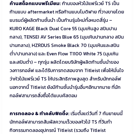
ก้านสต็อกแบบพรีเมียม:
ก้านของหัวไม้แฟร์เวย์ TS เป็น
ก้านแบบ aftermarket หรือก้านแบบโมดิฟาย ที่วางขายโดย
แบรนด์ผู้ผลิตก้านชั้นนำ เป็นก้านรุ่นใหม่ทั้งหมดสี่รุ่น –
KURO KAGE Black Dual Core 55 (มุมเหินสูง สปินปาน
กลาง), TENSEI AV Series Blue 65 (มุมเหินปานกลาง สปิน
ปานกลาง), HZRDUS Smoke Black 70 (มุมเหินและสปิน
ต่ำ/ปานกลาง) และ Even Flow T1100 White 75 (มุมเหิน
และสปินต่ำ) – ทุกรุ่น ผลิตโดยบริษัทผู้ผลิตก้านชั้นนำของ
วงการกอล์ฟ และได้รับการทดสอบจาก Titleist เพื่อให้มั่นใจ
ว่าหัวไม้แฟร์เวย์ TS ให้ประสิทธิภาพสูงสุด สำหรับนักกอล์ฟ
นอกจากนี้ Titleist ยังมีก้านชั้นนำรุ่นอื่นๆอีกมากมาย ที่นัก
กอล์ฟสามารถสั่งซื้อได้แบบคัสตอม
การทดลอง & ทำคลับฟิตติ้ง:
เริ่มตั้งแต่วันที่ 7 กันยายนนี้
นักกอล์ฟสามารถสัมผัสความเร็วของหัวไม้ TS ที่วันทำ
กิจกรรมทดลองอุปกรณ์ Titleist (รวมถึง Titleist