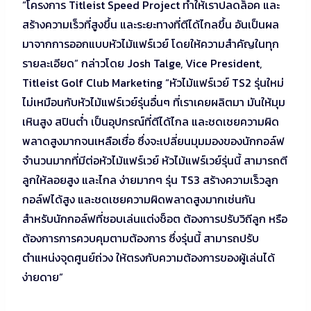
“โครงการ Titleist Speed Project ทำให้เราปลดล็อค และ
สร้างความเร็วที่สูงขึ้น และระยะทางที่ตีได้ไกลขึ้น อันเป็นผล
มาจากการออกแบบหัวไม้แฟร์เวย์ โดยให้ความสำคัญในทุก
รายละเอียด” กล่าวโดย Josh Talge, Vice President,
Titleist Golf Club Marketing “หัวไม้แฟร์เวย์ TS2 รุ่นใหม่
ไม่เหมือนกับหัวไม้แฟร์เวย์รุ่นอื่นๆ ที่เราเคยผลิตมา มันให้มุม
เหินสูง สปินต่ำ เป็นอุปกรณ์ที่ตีได้ไกล และชดเชยความผิด
พลาดสูงมากจนเหลือเชื่อ ซึ่งจะเปลี่ยนมุมมองของนักกอล์ฟ
จำนวนมากที่มีต่อหัวไม้แฟร์เวย์ หัวไม้แฟร์เวย์รุ่นนี้ สามารถตี
ลูกให้ลอยสูง และไกล ง่ายมากๆ รุ่น TS3 สร้างความเร็วลูก
กอล์ฟได้สูง และชดเชยความผิดพลาดสูงมากเช่นกัน
สำหรับนักกอล์ฟที่ชอบเล่นแต่งช็อต ต้องการปรับวิถีลูก หรือ
ต้องการการควบคุมตามต้องการ ซึ่งรุ่นนี้ สามารถปรับ
ตำแหน่งจุดศูนย์ถ่วง ให้ตรงกับความต้องการของผู้เล่นได้
ง่ายดาย”