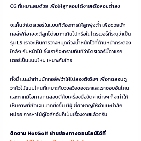
CG ที่เหมาะสมด้วย เพื่อให้ลูกลอยได้ง่ายหรือลอยต่ำลง
จะเห็นว่าไดรเวอร์ในแบบที่ต้องการให้ลูกพุ่งต่ำ เพื่อช่วยนัก
กอล์ฟที่อาจจะตีลูกโด่งมากเกินไปหรือในไดรเวอร์ที่ระบุว่าเป็น
รุ่น LS เราจะเห็นการวางหมุดถ่วงน้ำหนักไว้ที่ด้านหน้ากระดอง
ใกล้ๆ กับหน้าไม้ ซึ่งเราก็จะทราบทันทีว่าไดรเวอร์นี้คาแรก
เตอร์เป็นแบบไหน เหมาะกับใคร
ทั้งนี้ แนะนำท่านนักกอล์ฟว่าให้ไปลองตีจริงๆ เพื่อทดสอบดู
ว่าหัวไม้แบบไหนที่เหมาะกับวงสวิงของเราและเราชอบอันไหน
และหากมีโอกาสทดสอบตีกับเครื่องมือวัดค่าต่างๆ ก็จะทำให้
เห็นภาพที่ชัดเจนมากยิ่งขึ้น มีผู้เชี่ยวชาญให้คำแนะนำสัก
หน่อย การหาไม้คู่ใจสักอันก็เป็นเรื่องง่ายแล้วครับ
ติดตาม HotGolf ผ่านช่องทางออนไลน์ได้ที่