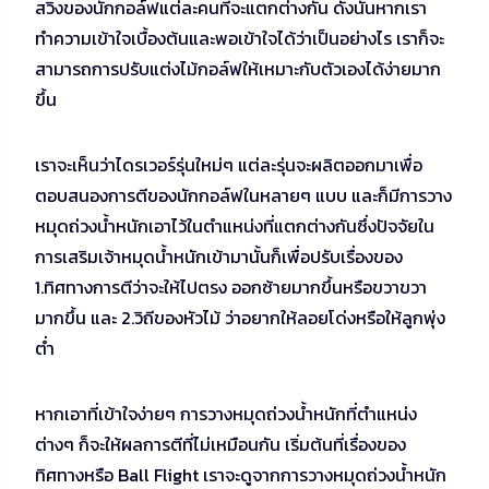
สวิงของนักกอล์ฟแต่ละคนที่จะแตกต่างกัน ดังนั้นหากเรา
ทำความเข้าใจเบื้องต้นและพอเข้าใจได้ว่าเป็นอย่างไร เราก็จะ
สามารถการปรับแต่งไม้กอล์ฟให้เหมาะกับตัวเองได้ง่ายมาก
ขึ้น
เราจะเห็นว่าไดรเวอร์รุ่นใหม่ๆ แต่ละรุ่นจะผลิตออกมาเพื่อ
ตอบสนองการตีของนักกอล์ฟในหลายๆ แบบ และก็มีการวาง
หมุดถ่วงน้ำหนักเอาไว้ในตำแหน่งที่แตกต่างกันซึ่งปัจจัยใน
การเสริมเจ้าหมุดน้ำหนักเข้ามานั้นก็เพื่อปรับเรื่องของ
1.ทิศทางการตีว่าจะให้ไปตรง ออกซ้ายมากขึ้นหรือขวาขวา
มากขึ้น และ 2.วิถีของหัวไม้ ว่าอยากให้ลอยโด่งหรือให้ลูกพุ่ง
ต่ำ
หากเอาที่เข้าใจง่ายๆ การวางหมุดถ่วงน้ำหนักที่ตำแหน่ง
ต่างๆ ก็จะให้ผลการตีที่ไม่เหมือนกัน เริ่มต้นที่เรื่องของ
ทิศทางหรือ Ball Flight เราจะดูจากการวางหมุดถ่วงน้ำหนัก