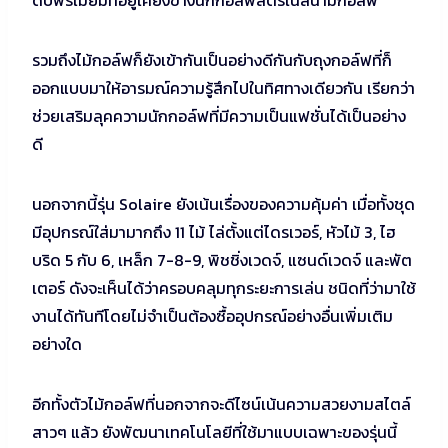
ดับพรีเมี่ยมที่อยู่เคียงข้างนักกอล์ฟสตรีในสนามกอล์ฟ
รวมถึงไม้กอล์ฟก็ยังเข้ากันเป็นอย่างดีกันกับถุงกอล์ฟที่ก็
ออกแบบมาให้อารมณ์ความรู้สึกไปในทิศทางเดียวกัน เรียกว่า
ช่วยเสริมลุคความนักกอล์ฟที่มีความเป็นแฟชั่นได้เป็นอย่าง
ดี
นอกจากนี้รุ่น Solaire ยังเน้นเรื่องของความคุ้มค่า เมื่อทั้งชุด
มีอุปกรณ์ใส่มามากถึง 11 ไม้ ไล่ตั้งแต่ไดรเวอร์, หัวไม้ 3, ไฮ
บริด 5 กับ 6, เหล็ก 7-8-9, พิชชิ่งเวดจ์, แซนด์เวดจ์ และพัต
เตอร์ ดังจะเห็นได้ว่าครอบคลุมทุกระยะการเล่น ชนิดที่ว่ามาใช้
งานได้ทันทีโดยไม่จำเป็นต้องซื้ออุปกรณ์อย่างอื่นเพิ่มเติม
อย่างใด
อีกทั้งตัวไม้กอล์ฟที่นอกจากจะดีไซน์เน้นความสวยงามสไตล์
สาวๆ แล้ว ยังพัฒนาเทคโนโลยีที่ใช้มาแบบเฉพาะของรุ่นนี้