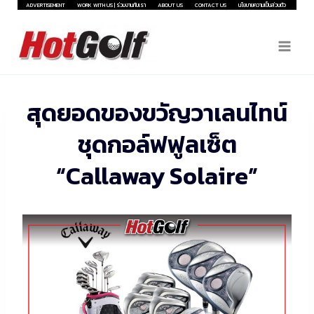
Skip
ADVERTISEMENT
WORK WITH US | ร่วมงานกับเรา
ABOUT US
CONTACT US
นโยบายความเป็นส่วนตัว
to
content
สุดยอดของขวัญวาเลนไทน์
ชุดกอล์ฟฟูลเซ็ต
“Callaway Solaire”