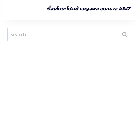
เรื่องโดย: โปรเต้ เบญจพล อุบลบาล #347
Search
for: