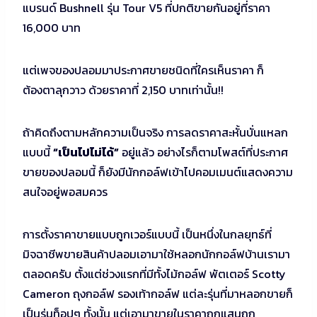
แบรนด์ Bushnell รุ่น Tour V5 ที่ปกติขายกันอยู่ที่ราคา
16,000 บาท
แต่เพจของปลอมมาประกาศขายชนิดที่ใครเห็นราคา ก็
ต้องตาลุกวาว ด้วยราคาที่ 2,150 บาทเท่านั้น!!
ถ้าคิดถึงตามหลักความเป็นจริง การลดราคาสะหั้นบั่นแหลก
แบบนี้
“เป็นไปไม่ได้”
อยู่แล้ว อย่างไรก็ตามโพสต์ที่ประกาศ
ขายของปลอมนี้ ก็ยังมีนักกอล์ฟเข้าไปคอมเมนต์แสดงความ
สนใจอยู่พอสมควร
การตั้งราคาขายแบบถูกเวอร์แบบนี้ เป็นหนึ่งในกลยุทธ์ที่
มิจฉาชีพขายสินค้าปลอมเอามาใช้หลอกนักกอล์ฟบ้านเรามา
ตลอดครับ ตั้งแต่ช่วงแรกที่มีทั้งไม้กอล์ฟ พัตเตอร์ Scotty
Cameron ถุงกอล์ฟ รองเท้ากอล์ฟ แต่ละรุ่นที่มาหลอกขายก็
เป็นรุ่นท็อปๆ ทั้งนั้น แต่เอามาขายในราคาถูกแสนถูก