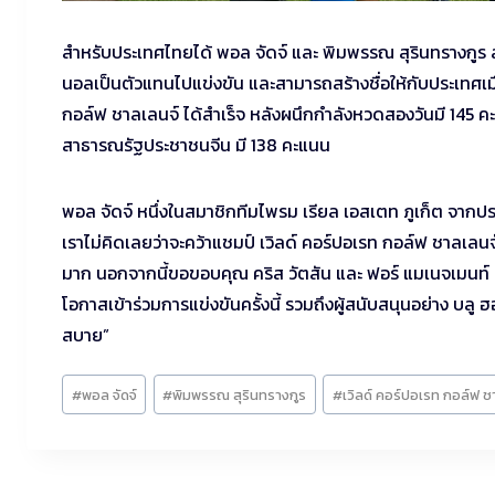
สำหรับประเทศไทยได้ พอล จัดจ์ และ พิมพรรณ สุรินทรางกูร 
นอลเป็นตัวแทนไปแข่งขัน และสามารถสร้างชื่อให้กับประเทศเมื
กอล์ฟ ชาลเลนจ์ ได้สำเร็จ หลังผนึกกำลังหวดสองวันมี 145 ค
สาธารณรัฐประชาชนจีน มี 138 คะแนน
พอล จัดจ์ หนึ่งในสมาชิกทีมไพรม เรียล เอสเตท ภูเก็ต จากปร
เราไม่คิดเลยว่าจะคว้าแชมป์ เวิลด์ คอร์ปอเรท กอล์ฟ ชาลเลนจ
มาก นอกจากนี้ขอขอบคุณ คริส วัตสัน และ ฟอร์ แมเนจเมนท์ ผู้ถ
โอกาสเข้าร่วมการแข่งขันครั้งนี้ รวมถึงผู้สนับสนุนอย่าง บลู
สบาย”
Post
#
พอล จัดจ์
#
พิมพรรณ สุรินทรางกูร
#
เวิลด์ คอร์ปอเรท กอล์ฟ ช
Tags: