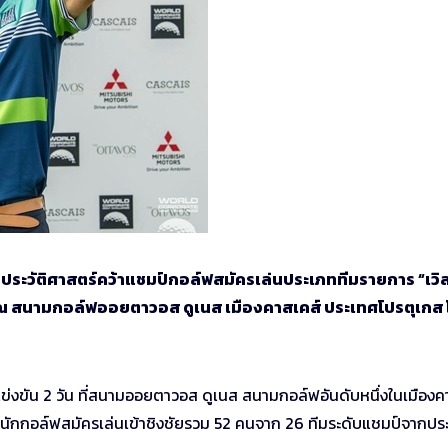
ะวัติศาสตร์คว้าแชมป์กอล์ฟสมัครเล่นประเภททีมรายการ “เวิล
่ 25 ณ สนามกอล์ฟออยตาวอส ดูเนส เมืองคาสเคส์ ประเทศโปรตุเกส
ข่งขัน 2 วัน ที่สนามออยตาวอส ดูเนส สนามกอล์ฟอันดับหนึ่งในเมืองค
า มีนักกอล์ฟสมัครเล่นเข้าชิงชัยรวม 52 คนจาก 26 ทีมระดับแชมป์จากปร