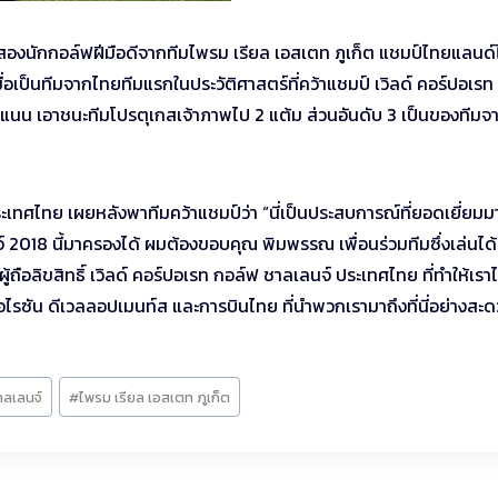
สองนักกอล์ฟฝีมือดีจากทีมไพรม เรียล เอสเตท ภูเก็ต แชมป์ไทยแลนด
่อเป็นทีมจากไทยทีมแรกในประวัติศาสตร์ที่คว้าแชมป์ เวิลด์ คอร์ปอเรท
ะแนน เอาชนะทีมโปรตุเกสเจ้าภาพไป 2 แต้ม ส่วนอันดับ 3 เป็นของทีมจ
ะเทศไทย เผยหลังพาทีมคว้าแชมป์ว่า “นี่เป็นประสบการณ์ที่ยอดเยี่ยมม
์ 2018 นี้มาครองได้ ผมต้องขอบคุณ พิมพรรณ เพื่อนร่วมทีมซึ่งเล่นได้
ือลิขสิทธิ์ เวิลด์ คอร์ปอเรท กอล์ฟ ชาลเลนจ์ ประเทศไทย ที่ทำให้เราไ
 ฮอไรซัน ดีเวลลอปเมนท์ส และการบินไทย ที่นำพวกเรามาถึงที่นี่อย่างสะ
าลเลนจ์
#
ไพรม เรียล เอสเตท ภูเก็ต