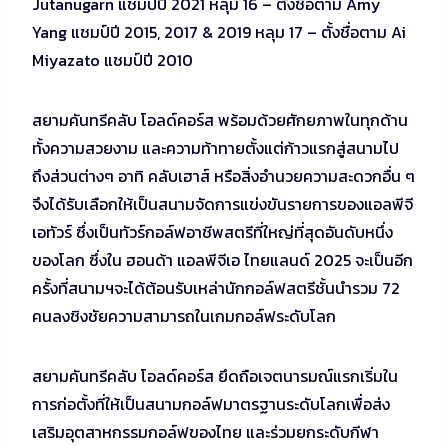
Jutanugarn แชมป์ปี 2021 หลุม 16 – ตั้งชื่อตาม Amy
Yang แชมป์ปี 2015, 2017 & 2019 หลุม 17 – ตั้งชื่อตาม Ai
Miyazato แชมป์ปี 2010
สยามคันทรีคลับ โอลด์คอร์ส พร้อมด้วยศักยภาพในทุกด้าน
ทั้งความสวยงาม และความท้าทายตั้งแต่ก้าวแรกสู่สนามไป
ถึงส่วนต่างๆ อาทิ คลับเฮาส์ หรือสิ่งอำนวยความสะดวกอื่น ๆ
จึงได้รับเลือกให้เป็นสนามจัดการแข่งขันรายการของแอลพีจี
เอทัวร์ ซึ่งเป็นทัวร์กอล์ฟอาชีพสตรีที่ใหญ่ที่สุดอันดับหนึ่ง
ของโลก ซึ่งใน ฮอนด้า แอลพีจีเอ ไทยแลนด์ 2025 จะเป็นอีก
ครั้งที่สนามฯจะได้ต้อนรับเหล่านักกอล์ฟสตรีชั้นนำรวม 72
คนลงชิงชัยความสามารถในเกมกอล์ฟระดับโลก
สยามคันทรีคลับ โอลด์คอร์ส ยึดถือเจตนารมณ์แรกเริ่มใน
การก่อตั้งที่ให้เป็นสนามกอล์ฟมาตรฐานระดับโลกเพื่อส่ง
เสริมอุตสาหกรรมกอล์ฟของไทย และร่วมยกระดับกีฬา