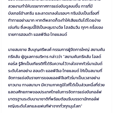
สวยงามทำให้บรรยากาศการแข่งขันดูสงบขึ้น การที่มี
บังเกอร์ข้างกรีน และลาดเทลงในรอบๆ กรีนนับเป็นเรื่องที่
ท้าทายอย่างมาก หากตีพลาดก็จะทำให้เสียแต้มได้โดยง่าย
เช่นกัน ซึ่งหลุมนี้ใช้เป็นหลุมรางวัล โฮลอินวัน ทุกๆ ครั้งของ
รายการฮอนด้า แอลพีจีเอ ไทยแลนด์
นายสมชาย สืบบุญศรีพงศ์ กรรมการผู้จัดการใหญ่ สยามคัน
ทรีคลับ ผู้ดูแลการบริหาร กล่าวว่า “สยามคันทรีคลับ โอลด์
คอร์ส รู้สึกเป็นเกียรติที่ได้รับความไว้วางใจจากทัวร์นาเม้นต์
ระดับโลกอย่าง ฮอนด้า แอลพีจีเอ ไทยแลนด์ ให้เป็นสนามที่
จัดการแข่งขันรายการของแอลพีจีเอทัวร์มาเป็นเวลาอย่าง
ยาวนาน ทางสนามฯ มีความภาคภูมิใจที่ได้เป็นส่วนหนึ่งที่ช่วย
แสดงศักยภาพของประเทศไทยในการจัดการแข่งขันกอล์ฟ
มาตรฐานระดับนานาชาติที่พร้อมต้อนรับบรรดานักกอล์ฟ
หญิงระดับโลกและแฟนกีฬาจากทั่วทุกมุมโลก”