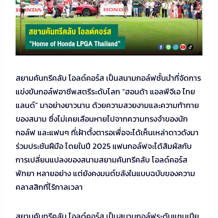
สยามคันทรีคลับ โอลด์คอร์ส เป็นสนามกอล์ฟชั้นนำที่จัดการ
แข่งขันกอล์ฟอาชีพสตรีระดับโลก “ฮอนด้า แอลพีจีเอ ไทย
แลนด์” มาอย่างยาวนาน ด้วยความสวยงามและความท้าทาย
ของสนาม ซึ่งไม่เคยเลือนหายไปจากความทรงจำของนัก
กอล์ฟ และแฟนๆ ที่เฝ้าตั้งตารอเพื่อจะได้เห็นเหล่าดาวดังมา
ร่วมประชันฝีมือ โดยในปี 2025 แฟนกอล์ฟจะได้สัมผัสกับ
การเปลี่ยนแปลงของสนามสยามคันทรีคลับ โอลด์คอร์ส
พัทยา หลายอย่าง แต่ยังคงมนต์ขลังในแบบฉบับของความ
คลาสสิกที่ไร้กาลเวลา
สยามคันทรีคลับ โอลด์คอร์ส เป็นสนามกอล์ฟระดับแชมเปีย