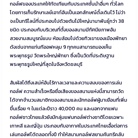
กอล์ฟของประเทศให้ทัดเทียมกับประเทศชั้นนำอื่นๆ ทั่วโลก
โดยการเก็บรักษาเลย์เอาท์อันเป็นเอกลักษณ์ดั้งเดิมไว้ ไม่ว่า
จะเป็นทรีไลน์ที่ประกอบไปด้วยต้นไม้ใหญ่นานาพันธุ์กว่า 38
ชนิด ประกอบกับบริเวณที่ตั้งของสนามมีทัศนียภาพอัน
สวยงามสมบูรณ์แบบ ห้อมล้อมไปด้วยทิวเขาของเมืองพัทยา
ดังเช่นจากแท่นทีออฟหลุม 9 ทุกคนสามารถมองเห็น
พระพุทธรูป วัดพระใหญ่พัทยา ซึ่งเป็นวัดที่ประดิษฐาน
พระพุทธรูปใหญ่ที่สุดในจังหวัดชลบุรี
สัมผัสได้ถึงเสน่ห์อันไร้กาลเวลาและความสงบของการเล่น
กอล์ฟ ความสำเร็จหรือชื่อเสียงของสนามแห่งนี้สามารถวัด
ได้จากจำนวนสมาชิกของสนามและนักกอล์ฟผู้มาเยือนที่เพิ่ม
ขึ้นเรื่อย ๆ ในแต่ละปีราว 40,000 คน และนอกจากแฟน
กอล์ฟชาวไทยแล้วยังมีกลุ่มแฟนกอล์ฟต่างชาติโดยเฉพาะ
เกาหลี และญี่ปุ่น ประกอบกับอากาศในประเทศไทยเอื้อต่อการ
เล่นกอล์ฟได้ตลอดทั้งปี ทำให้สนามกอล์ฟสยามคันทรีคลับ