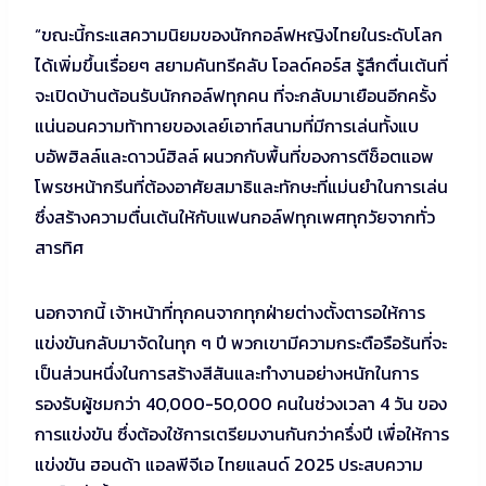
“ขณะนี้กระแสความนิยมของนักกอล์ฟหญิงไทยในระดับโลก
ได้เพิ่มขึ้นเรื่อยๆ สยามคันทรีคลับ โอลด์คอร์ส รู้สึกตื่นเต้นที่
จะเปิดบ้านต้อนรับนักกอล์ฟทุกคน ที่จะกลับมาเยือนอีกครั้ง
แน่นอนความท้าทายของเลย์เอาท์สนามที่มีการเล่นทั้งแบ
บอัพฮิลล์และดาวน์ฮิลล์ ผนวกกับพื้นที่ของการตีช็อตแอพ
โพรชหน้ากรีนที่ต้องอาศัยสมาธิและทักษะที่แม่นยำในการเล่น
ซึ่งสร้างความตื่นเต้นให้กับแฟนกอล์ฟทุกเพศทุกวัยจากทั่ว
สารทิศ
นอกจากนี้ เจ้าหน้าที่ทุกคนจากทุกฝ่ายต่างตั้งตารอให้การ
แข่งขันกลับมาจัดในทุก ๆ ปี พวกเขามีความกระตือรือร้นที่จะ
เป็นส่วนหนึ่งในการสร้างสีสันและทำงานอย่างหนักในการ
รองรับผู้ชมกว่า 40,000-50,000 คนในช่วงเวลา 4 วัน ของ
การแข่งขัน ซึ่งต้องใช้การเตรียมงานกันกว่าครึ่งปี เพื่อให้การ
แข่งขัน ฮอนด้า แอลพีจีเอ ไทยแลนด์ 2025 ประสบความ