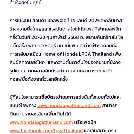
สำเร็จยิ่งขึ้นทุกปี
การแข่งขัน ฮอนด้า แอลพีจีเอ ไทยแลนด์ 2025 จะกลับมาส
ร้างความยิ่งใหญ่และแรงบันดาลใจให้กับแฟนกีฬากอล์ฟอีก
ครั้งในวันที่ 20-23 กุมภาพันธ์ 2568 ณ สยามคันทรีคลับ โอ
ลด์คอร์ส พัทยา จ.ชลบุรี ขณะนี้แฟน ๆ ต่างเฝ้ารอคอยถึง
การกลับมาเยือน Home of Honda LPGA Thailand เพื่อ
สัมผัสความยิ่งใหญ่ และความตื่นตาตื่นใจของสนามที่ยังคง
รูปแบบความคลาสสิกที่รอท้าทายความสามารถของนัก
กอล์ฟชื่อดังจากทั่วโลกอีกครั้ง
ผู้ที่สนใจสามารถซื้อบัตรเข้าชมการแข่งขันทั้งแบบทั่วไปและ
แบบวีไอพีทาง
www.hondalpgathailand.com
สามารถ
ติดตามรายละเอียดเพิ่มเติมได้ที่
www.hondalpgathailand.com
หรือเฟซบุ๊ก
www.facebook.com/lpgaThailand
และอินสตาแกรม