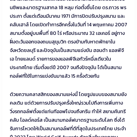
นชิพและมาตรฐานสากล 18 หลุม ก่อตั้งขึ้นโดย ดร.ถาวร พร
ประภา ตั้งแต่เดือนมีนาคม 1971 มีการปิดปรับปรุงสนาม และ
คลับเฮาส์ โดยเปิดทำการอีกครั้งในวันที่ 14 พฤษภาคม 2007
สนามตั้งอยู่บนพื้นที่ 80 ไร่ หรือประมาณ 32 เอเคอร์ อยู่ทาง
ฝั่งตะวันออกของถนนสุขุมวิท ตรงข้ามกับหาดพัทยาใน
จังหวัดชลบุรี และปัจจุบันเป็นสนามแข่งขัน ฮอนด้า แอลพีจี
เอ ไทยแลนด์ รายการของแอลพีจีเอทัวร์หนึ่งเดียวใน
ประเทศไทย เริ่มตั้งแต่ปี 2007 จนถึงปัจจุบัน ได้เป็นสนาม
กอล์ฟที่ใช้ในการแข่งขันมาแล้ว 15 ครั้งด้วยกัน
ด้วยความคลาสสิกของสนามแห่งนี้ โดยรูปแบบของสนามยัง
คงเดิม แต่ด้วยการปรับปรุงครั้งใหญ่รวมไปถึงการเพิ่มทาง
วิ่งรถกอล์ฟตั้งแต่แท่นทีออฟไปจนถึงกรีน ทำให้ สยามคันทรี
คลับ โอลด์คอร์ส เป็นสนามกอล์ฟมาตรฐานระดับโลก ซึ่งได้
รับการโหวตให้เป็นสนามกอล์ฟที่ดีที่สุดในประเทศไทย ประจำ
ปี 2023 โดย World Golf Awards ด้วยสิ่งอำนวยความ