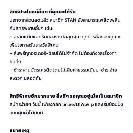
สิทธิประโยชน์อื่นๆ ที่คุณจะได้รับ
นอกจากส่วนลดแล้ว สมาชิก STAN ยังสามารถเพลิดเพลิน
กับสิทธิพิเศษอื่นๆ เช่น:
– สะสมแต้มแลกรับของรางวัลสุดคุ้ม-ทุกการซื้อของคุณจะ
เพิ่มโอกาสรับรางวัลพิเศษ
– ส่งฟรีทุกออเดอร์-ช้อปได้ไม่จำกัด ไม่ต้องกังวลเรื่องค่า
ขนส่ง
– ชำระผ่านบัตรเครดิตโดยไม่เสียค่าธรรมเนียม-ชำระง่าย
สะดวก ปลอดภัย
สิทธิพิเศษอีกมากมาย สิ่งดีๆ รอคุณอยู่เมื่อเป็นสมาชิก
สมัครง่ายๆ วันนี้ เพียงคลิก lin.ee/D1WpVrp และเริ่มช้อปปิ้ง
แบบคุ้มค่าได้ทันที
หมายเหตุ