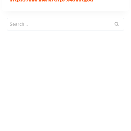
Search
for: