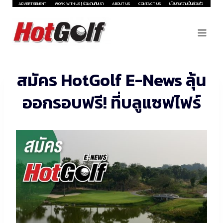
Skip
ADVERTISEMENT
WORK WITH US | ร่วมงานกับเรา
ABOUT US
CONTACT US
นโยบายความเป็นส่วนตัว
to
content
สมัคร HotGolf E-News ลุ้น
ออกรอบฟรี! ที่บลูแซฟไฟร์