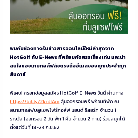
พบกับช่องทางรับข่าวสารออนไลน์ใหม่ล่าสุดจาก
HotGolf กับ E-News ที่พร้อมคัดสรรเรื่องเด่น และน่า
สนใจของเกมกอล์ฟส่งตรงถึงอีเมลของคุณประจำทุก
สัปดาห์
พิเศษ! กรอกข้อมูลสมัคร HotGolf E-News วันนี้ ผ่านทาง
https://bit.ly/2krdIAm
ลุ้นออกรอบฟรี พร้อมที่พัก ณ
สนามกอล์ฟบลูแซฟไฟร์กอล์ฟ แอนด์ รีสอร์ท จำนวน 1
รางวัล (ออกรอบ 2 วัน พัก 1 คืน จำนวน 2 ท่าน) ร่วมสนุกได้
ตั้งแต่วันที่ 18-24 ก.ย.62