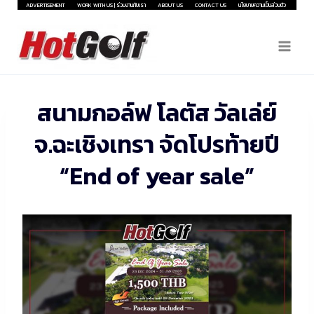
Skip
ADVERTISEMENT
WORK WITH US | ร่วมงานกับเรา
ABOUT US
CONTACT US
นโยบายความเป็นส่วนตัว
to
content
สนามกอล์ฟ โลตัส วัลเล่ย์
จ.ฉะเชิงเทรา จัดโปรท้ายปี
“End of year sale”