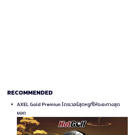
RECOMMENDED
AXEL Gold Premiun ไดรเวอร์สุดหรูที่ให้ระยะทางสุด
ยอด