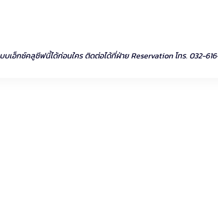
เอ็กซ์คลูซีฟนี้ได้ก่อนใคร ติดต่อได้ที่ฝ่าย Reservation โทร. 032-61