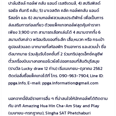
ปาล์มฮิลล์ กอล์ฟ คลับ แอนด์ เรสซิเดนส์, 4) สปริงฟิลด์
รอยัล คันทรี คลับ, 5) มาเจสติค คลีค กอล์ฟคลับ แอนด์
รีสอร์ท และ 6) สนามกอล์ฟสวนสนประดิพัทธ์ เพื่อเป็นการ
ส่งเสริมการท่องเที่ยว ด้วยแพ็คเกจกอล์ฟสุดคุ้มค่าราคา
เพียง 3,900 บาท สามารถเลือกเล่นได้ 4 สนามจากทั้ง 6
สนามดังกล่าว พร้อมรับของที่ระลึก เสื้อ,หมวก หรือ กระเป๋า
คูปองส่วนลด มากมายทั้งห้องพัก ร้านอาหาร และสวนน้ำ ชื่อ
ดังมากมาย ร่วมลุ้นรับโชคชั้นที่ 2 ร่วมทริปสุดเอ็กซ์คลูซีฟ
ตั๋วเครื่องบินบางกอกแอร์เวย์สไปออกรอบที่สันติบุรีสมุย
(รางวัล Lucky draw 12 ท่าน) เริ่มเมษายน-ตุลาคม 2562
ติดต่อสั่งซื้อแพ็คเกจได้ที่ โทร. 090-963-7904, Line ID:
ppga.info, E-mail:
ppga.information@gmail.com
นอกจากนี้ยังมีรายการอื่น ๆ ที่น่าสนใจให้นักกอล์ฟได้ติดตาม
กัน อาทิ Amazing Hua Hin Cha-Am Stay and Play
(เมษายน-กรกฎาคม), Singha SAT Phetchaburi