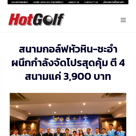
Skip
ADVERTISEMENT
WORK WITH US | ร่วมงานกับเรา
ABOUT US
CONTACT US
นโยบายความเป็นส่วนตัว
to
content
สนามกอล์ฟหัวหิน-ชะอำ
ผนึกกำลังจัดโปรสุดคุ้ม ตี 4
สนามแค่ 3,900 บาท