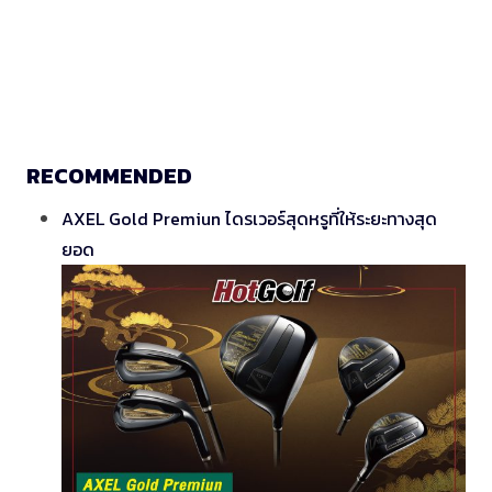
RECOMMENDED
AXEL Gold Premiun ไดรเวอร์สุดหรูที่ให้ระยะทางสุด
ยอด