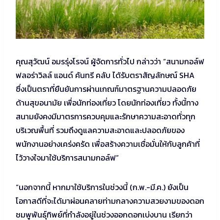
คุณสุวัฒน์ อมรรุ่งโรจน์ ผู้จัดการทั่วไป กล่าวว่า “สนามกอล์ฟ
ฟลอร่าวิลล์ แอนด์ คันทรี คลับ ได้รับตราสัญลักษณ์ SHA
ซึ่งเป็นตราที่ยืนยันการผ่านเกณฑ์มาตรฐานความปลอดภัย
ด้านสุขอนามัย เพื่อนักท่องเที่ยว โดยนักท่องเที่ยว ทั้งนี้ทาง
สนามยังคงมีมาตรการควบคุมและรักษาความสะอาดทั่วทุก
บริเวณพื้นที่ รวมถึงดูแลความสะอาดและปลอดภัยของ
พนักงานอย่างเคร่งครัด เพื่อสร้างความเชื่อมั่นให้กับลูกค้าที่
ไว้วางใจมาใช้บริการสนามกอล์ฟ”
“นอกจากนี้ หากมาใช้บริการในช่วงนี้ (ก.พ.-มี.ค.) ยังเป็น
โอกาสดีที่จะได้มาผ่อนคลายท่ามกลางความสวยงามของดอก
ชมพูพันธุ์ทิพย์ที่กำลังอยู่ในช่วงออกดอกเบ่งบาน เรียกว่า