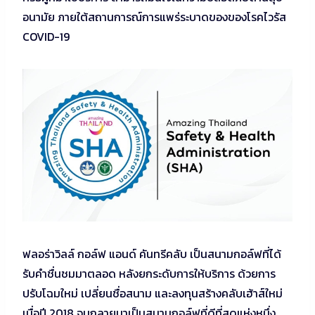
อนามัย ภายใต้สถานการณ์การแพร่ระบาดของของโรคไวรัส
COVID-19
ฟลอร่าวิลล์ กอล์ฟ แอนด์ คันทรีคลับ เป็นสนามกอล์ฟที่ได้
รับคำชื่นชมมาตลอด หลังยกระดับการให้บริการ ด้วยการ
ปรับโฉมใหม่ เปลี่ยนชื่อสนาม และลงทุนสร้างคลับเฮ้าส์ใหม่
เมื่อปี 2018 จนกลายมาเป็นสนามกอล์ฟที่ดีที่สุดแห่งหนึ่ง