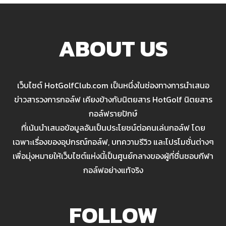
ABOUT US
เว็บไซต์ HotGolfClub.com เป็นหนึ่งในช่องทางการนำเสนอ
ข่าวสารวงการกอล์ฟ เคียงข้างกับนิตยสาร HotGolf นิตยสาร
กอล์ฟรายปักษ์
ที่เน้นนำเสนอข้อมูลอันเป็นประโยชน์ต่อคนเล่นกอล์ฟ โดย
เฉพาะเรื่องของอุปกรณ์กอล์ฟ, บทความรีวิว และโปรโมชั่นต่างๆ
เพื่อมุ่งหมายให้เว็บไซต์แห่งนี้เป็นศูนย์กลางของผู้ที่ชื่นชอบกีฬา
กอล์ฟอย่างแท้จริง
FOLLOW