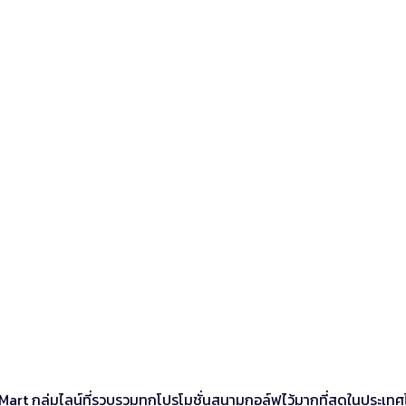
art กลุ่มไลน์ที่รวบรวมทุกโปรโมชั่นสนามกอล์ฟไว้มากที่สุดในประเท