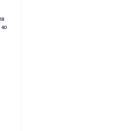
-18
า 40