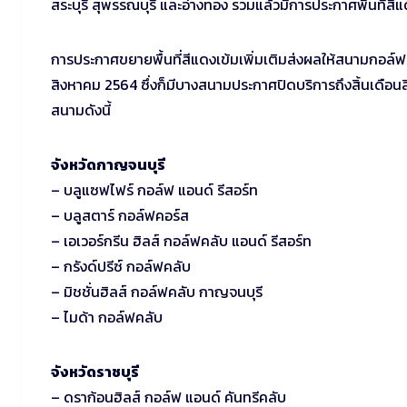
สระบุรี สุพรรณบุรี และอ่างทอง รวมแล้วมีการประกาศพื้นที่สีแ
การประกาศขยายพื้นที่สีแดงเข้มเพิ่มเติมส่งผลให้สนามกอล์ฟที่อ
สิงหาคม 2564 ซึ่งก็มีบางสนามประกาศปิดบริการถึงสิ้นเดือน
สนามดังนี้
จังหวัดกาญจนบุรี
– บลูแซฟไฟร์ กอล์ฟ แอนด์ รีสอร์ท
– บลูสตาร์ กอล์ฟคอร์ส
– เอเวอร์กรีน ฮิลส์ กอล์ฟคลับ แอนด์ รีสอร์ท
– กรังด์ปรีซ์ กอล์ฟคลับ
– มิชชั่นฮิลส์ กอล์ฟคลับ กาญจนบุรี
– ไมด้า กอล์ฟคลับ
จังหวัดราชบุรี
– ดราก้อนฮิลส์ กอล์ฟ แอนด์ คันทรีคลับ