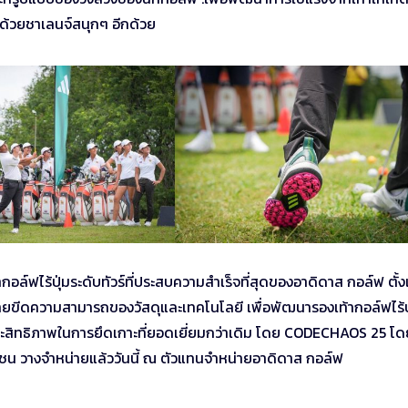
งด้วยชาเลนจ์สนุกๆ อีกด้วย
์ฟไร้ปุ่มระดับทัวร์ที่ประสบความสำเร็จที่สุดของอาดิดาส กอล์ฟ ตั้ง
ายขีดความสามารถของวัสดุและเทคโนโลยี เพื่อพัฒนารองเท้ากอล์ฟไร้ปุ
ะประสิทธิภาพในการยึดเกาะที่ยอดเยี่ยมกว่าเดิม โดย CODECHAOS 25 โด
าวชน วางจำหน่ายแล้ววันนี้ ณ ตัวแทนจำหน่ายอาดิดาส กอล์ฟ