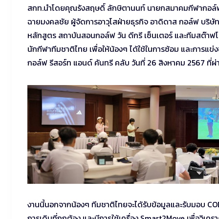
สกท.นำโดยคุณรังสฤษดิ์ ลักษิตานนท์ นายกสมาคมกีฬากอล์ฟ
ฉายมงคลชัย ผู้จัดการอาวุโสฝ่ายธุรกิจ อาดิดาส กอล์ฟ บริษ
หลักสูตร สถาบันสอนกอล์ฟ วัน ดีกรี เซ็นเตอร์ และทีมสต๊าฟ
นักกีฬาทีมชาติไทย เพื่อให้น้องๆ ได้ใช้ในการซ้อม และการ
กอล์ฟ รีสอร์ท แอนด์ คันทรี คลับ วันที่ 26 สิงหาคม 2567 ที่ผ
งานนี้นอกจากน้องๆ ทีมชาติไทยจะได้รับข้อมูลและรับมอบ COD
การเดินที่ถูกต้อง และมีการใช้เครื่อง Smart2Move เพื่อวิเค