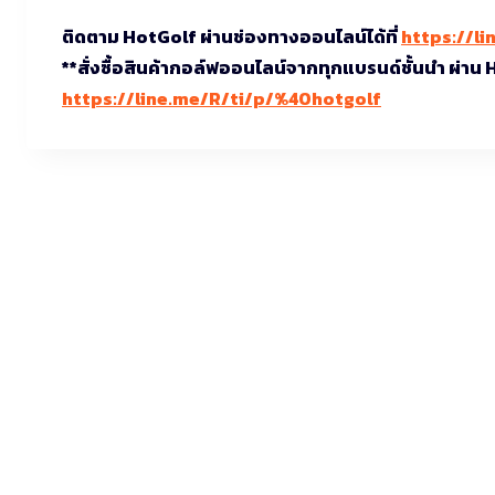
ติดตาม HotGolf ผ่านช่องทางออนไลน์ได้ที่
https://li
**สั่งซื้อสินค้ากอล์ฟออนไลน์จากทุกแบรนด์ชั้นนำ ผ่าน
https://line.me/R/ti/p/%40hotgolf