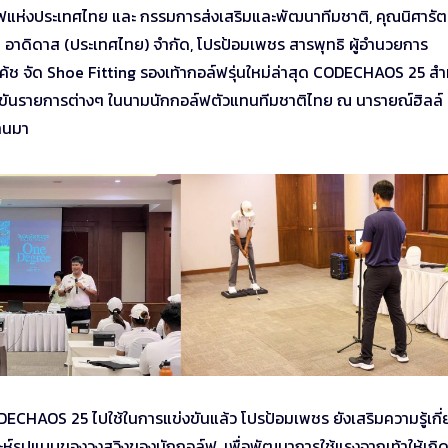
แห่งประเทศไทย และ กรรมการส่งเสริมและพัฒนาทีมชาติ, คุณนิศารัต
ัท อาดิดาส (ประเทศไทย) จำกัด, โปรป้อมเพชร สารพุทธิ ผู้อำนวยการ
โค้ช จัด Shoe Fitting รองเท้ากอล์ฟรุ่นใหม่ล่าสุด CODECHAOS 25 สำ
แข่งขันรายการต่างๆ ในนามนักกอล์ฟตัวแทนทีมชาติไทย ณ นารายณ์ฮิลล์
่านมา
ECHAOS 25 ไปใช้ในการแข่งขันแล้ว โปรป้อมเพชร ยังเสริมความรู้เกี่
ราะห์รูปแบบของวงสวิงของนักกอล์ฟ .เพื่อพัฒนาการใช้แรงจากเท้าให้เกิ