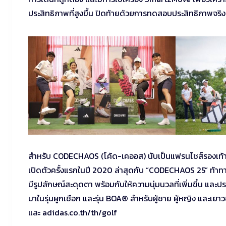
ประสิทธิภาพที่สูงขึ้น ปิดท้ายด้วยการทดสอบประสิทธิภาพจริ
สำหรับ CODECHAOS (โค้ด-เคออส) นับเป็นแฟรนไชส์รองเท้ากอล
เปิดตัวครั้งแรกในปี 2020 ล่าสุดกับ “CODECHAOS 25” ท้าท
มีรูปลักษณ์สะดุดตา พร้อมกับให้ความนุ่มนวลที่เพิ่มขึ้น แล
มาในรุ่นผูกเชือก และรุ่น BOA® สำหรับผู้ชาย ผู้หญิง และเย
และ adidas.co.th/th/golf