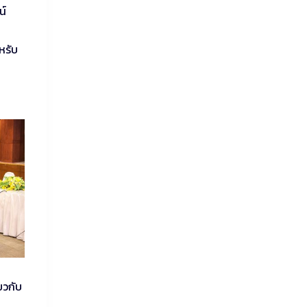
น์
หรับ
ยวกับ
ด