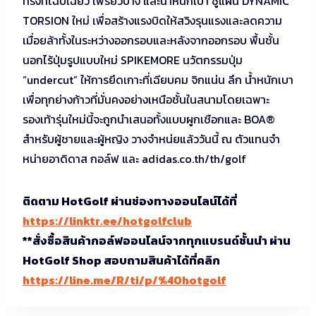
ทรงที่โฉบเฉี่ยว เพรียวบาง และน้ําหนักเบา ชูแผ่น DYNAMIC
TORSION ใหม่ เพื่อสร้างแรงบิดให้สวิงรุนแรงและลดความ
เมื่อยล้าทั้งในระหว่างออกรอบและหลังจากออกรอบ พื้นชั้น
นอกไร้ปุ่มรูปแบบใหม่ SPIKEMORE นวัตกรรมปุ่ม
“undercut” ให้การยึดเกาะที่เฉียบคม จิกแน่น ลึก น้ำหนักเบา
เพื่อทุกย่างก้าวที่มั่นคงอย่างเหนือชั้นในสนามโดยเฉพาะ
รองเท้ารุ่นใหม่นี้จะถูกนําเสนอทั้งแบบผูกเชือกและ BOA®
สําหรับผู้ชายและผู้หญิง วางจำหน่ยแล้ววันนี้ ณ ตัวแทนจำ
หน่ายอาดิดาส กอล์ฟ และ adidas.co.th/th/golf
ติดตาม HotGolf ผ่านช่องทางออนไลน์ได้ที่
https://linktr.ee/hotgolfclub
**สั่งซื้อสินค้ากอล์ฟออนไลน์จากทุกแบรนด์ชั้นนำ ผ่าน
HotGolf Shop สอบถามสินค้าได้ที่คลิก
https://line.me/R/ti/p/%40hotgolf