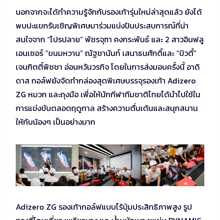
นอกจากจะได้ทำความรู้จักกับรองเท้ารุ่นใหม่ล่าสุดแล้ว ยังได้
พบปะแขกรับเชิญพิเศษมาร่วมแบ่งปันประสบการณ์ที่น่า
สนใจจาก “โปรปลาย” พัชรจุฑา คงกระพันธ์ และ 2 สาวอินฟลู
เอนเซอร์ “ขนมหวาน” ณัฐชานันท์ เสนาธนศักดิ์และ “บิวตี้”
เจนกิตติ์พิชชา อ่อนหวันวรกิจ โดยในการส่งมอบครั้งนี้ อาดิ
ดาส กอล์ฟยังจัดทำกล่องสุดพิเศษบรรจุรองเท้า Adizero
ZG หมวก และถุงมือ เพื่อให้นักกีฬาทีมชาติไทยได้นำไปใช้ใน
การแข่งขันตลอดฤดูกาล สร้างความตื่นเต้นและสนุกสนาน
ให้กับน้องๆ เป็นอย่างมาก
Adizero ZG รองเท้ากอล์ฟแบบไร้ปุ่มประสิทธิภาพสูง รูป