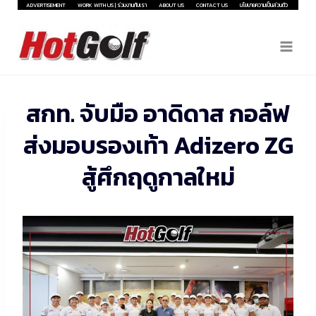
Skip
ADVERTISEMENT
WORK WITH US | ร่วมงานกับเรา
ABOUT US
CONTACT US
นโยบายความเป็นส่วนตัว
to
content
สกท. จับมือ อาดิดาส กอล์ฟ
ส่งมอบรองเท้า Adizero ZG
สู้ศึกฤดูกาลใหม่