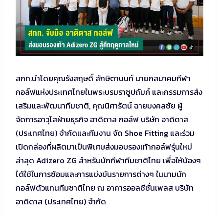
สกท.นำโดยคุณรังสฤษดิ์ ลักษิตานนท์ นายกสมาคมกีฬา
กอล์ฟแห่งประเทศไทยในพระบรมราชูปถัมภ์ และกรรมการส่ง
เสริมและพัฒนาทีมชาติ, คุณนิศารัตน์ ฉายมงคลชัย ผู้
จัดการอาวุโสฝ่ายธุรกิจ อาดิดาส กอล์ฟ บริษัท อาดิดาส
(ประเทศไทย) จำกัดและทีมงาน จัด Shoe Fitting และร่วม
เปิดกล่องที่ผลิตมาเป็นพิเศษส่งมอบรองเท้ากอล์ฟรุ่นใหม่
ล่าสุด Adizero ZG สำหรับนักกีฬาทีมชาติไทย เพื่อให้น้องๆ
ได้ใช้ในการซ้อมและการแข่งขันรายการต่างๆ ในนามนัก
กอล์ฟตัวแทนทีมชาติไทย ณ อาคารออลซีซั่นเพลส บริษัท
อาดิดาส (ประเทศไทย) จำกัด