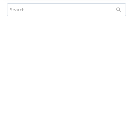
Search
for: