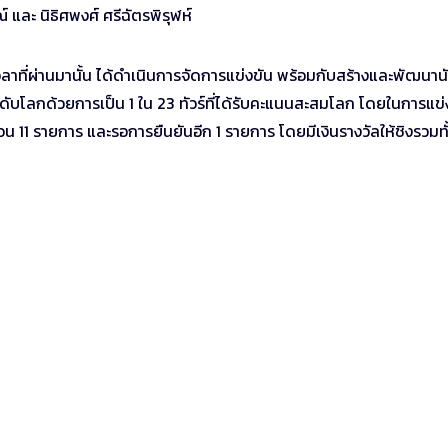
์ และ นิธิศพงศ์ ศรีฉัตรพิรุฬห์
เวลาที่ผ่านมานั้น ได้ดำเนินการจัดการแข่งขัน พร้อมกับสร้างและพัฒนาน
ระดับโลกด้วยการเป็น 1 ใน 23 ทัวร์ที่ได้รับคะแนนสะสมโลก โดยในการแข่
น 11 รายการ และรอการยืนยันอีก 1 รายการ โดยมีเงินรางวัลให้ชิงรวมทั้