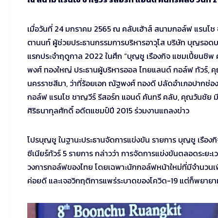
เมื่อวันที่ 24 มกราคม 2565 ณ คลับเฮ้าส์ สนามกอล์ฟ แรนโช ชา
ตานนท์ ผู้ช่วยประธานกรรมการบริหารอาวุโส บริษัท บุญรอดบ
แรกประจำฤดูกาล 2022 ในศึก “บุญชู เรืองกิจ แชมเปี้ยนชิพ ค
พงศ์ ทองใหญ่ ประธานผู้บริหารออล ไทยแลนด์ กอล์ฟ ทัวร์, คุ
นครราชสีมา, ว่าที่ร้อยเอก ณัฐพงศ์ ทองดี ปลัดอำเภอปากช่อง
กอล์ฟ แรนโช ชาญวีร์ รีสอร์ท แอนด์ คันทรี คลับ, คุณวันชั
ศิริธนากุลศักดิ์ อดีตแชมป์ปี 2015 ร่วมงานแถลงข่าว
โปรบุญชู ในฐานะประธานจัดการแข่งขัน รายการ บุญชู เรืองกิจ
ซีเนียร์ทัวร์ 5 รายการ กล่าวว่า การจัดการแข่งขันตลอดระยะเว
วงการกอล์ฟของไทย โดยเฉพาะนักกอล์ฟหน้าใหม่ที่มีจำนวนเพิ่
ค่อยดี และเจอวิกฤติการแพร่ระบาดของโควิด-19 แต่ก็พยายามอย่