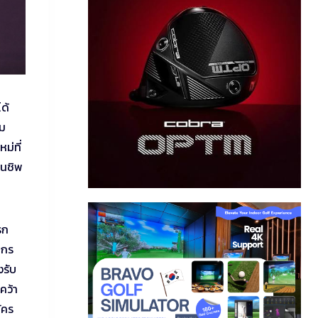
ได้
าม
ม่ที่
ยนชิพ
รก
ากร
งรับ
คว้า
ัคร