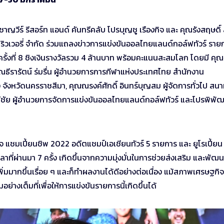
ญวีร์ รีสอร์ท แอนด์ คันทรีคลับ โปรบุญชู เรืองกิจ และ คุณรังสฤษดิ์ 
ริวเวอรี่ จำกัด ร่วมแถลงข่าวการแข่งขันออลไทยแลนด์กอล์ฟทัวร์ ราย
รั้งที่ 8 ชิงเงินรางวัลรวม 4 ล้านบาท พร้อมคะแนนสะสมโลก โดยมี คุณ
ณธีรารัตน์ ร่มรื่น ผู้อำนวยการการกีฬาแห่งประเทศไทย สำนักงาน
 จังหวัดนครราชสีมา, คุณณรงค์ศักดิ์ อินทร์บุญสม ผู้จัดการทั่วไป สน
ย มีชัย ผู้อำนวยการจัดการแข่งขันออลไทยแลนด์กอล์ฟทัวร์ และโปรพิพั
 แชมเปี้ยนชิพ 2022 อดีตแชมป์เอเชียนทัวร์ 5 รายการ และ ยูโรเปี้ยน
ลาที่ผ่านมา 7 ครั้ง เกิดขึ้นจากความมุ่งมั่นในการช่วยส่งเสริม และพัฒ
มมากขึ้นเรื่อย ๆ และก็ทำผลงานได้ดีอย่างต่อเนื่อง แม้สภาพเศรษฐกิจ
างเต็มที่เพื่อให้การแข่งขันรายการนี้เกิดขึ้นได้