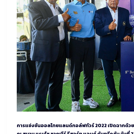
การแข่งขันออลไทยแลนด์กอล์ฟทัวร์ 2022 เปิดฉากด้วยศึก
ณ สนาม แรนโช ชาญวีร์ รีสอร์ท แอนด์ คันทรีคลับ วันที่