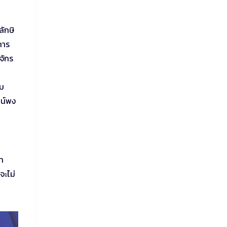
ลักษิ
การ
จักร
าม
ฒน์พง
นา
จะไม่