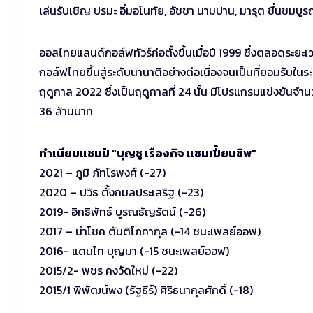
เล่นรับเชิญ ปรมะ อิ่มอโนทัย, อัชชา นามปาน, มารุต ชื่นชมบูรณ
ออลไทยแลนด์กอล์ฟทัวร์ก่อตั้งขึ้นเมื่อปี 1999 ซึ่งตลอดระยะ
กอล์ฟไทยขึ้นสู่ระดับนานาติอย่างต่อเนื่องจนเป็นที่ยอมรับใน
ฤดูกาล 2022 ซึ่งเป็นฤดูกาลที่ 24 นั้น มีโปรแกรมแข่งขันจำนว
36 ล้านบาท
ทำเนียบแชมป์ “บุญชู เรืองกิจ แชมเปี้ยนชิพ”
2021 – ภูมิ ภัทโรพงศ์ (-27)
2020 – ปวิธ ตั้งกมลประเสริฐ (-23)
2019- อิทธิพัทธ์ บูรณธัญรัตน์ (-26)
2017 – นำโชค ตันติโภคากุล (-14 ชนะเพลย์ออฟ)
2016- แดนไท บุญมา (-15 ชนะเพลย์ออฟ)
2015/2- พชร คงวัดใหม่ (-22)
2015/1 พิพัฒน์พง (รัฐธีร์) ศิริธนากุลศักดิ์ (-18)