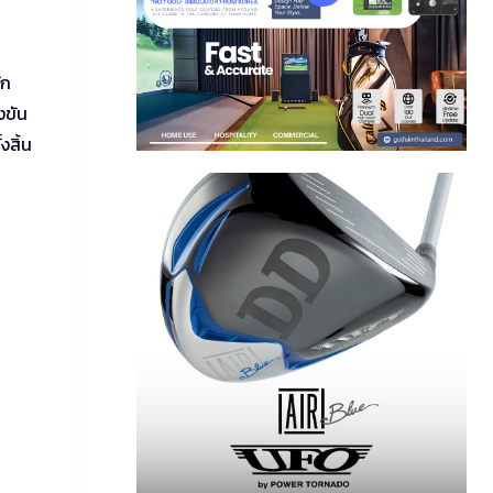
ัก
งขัน
งสิ้น