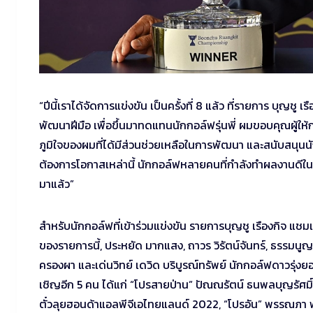
“ปีนี้เราได้จัดการแข่งขัน เป็นครั้งที่ 8 แล้ว ที่รายการ บุญชู
พัฒนาฝีมือ เพื่อขึ้นมาทดแทนนักกอล์ฟรุ่นพี่ ผมขอบคุณผู้ให้กา
ภูมิใจของผมที่ได้มีส่วนช่วยเหลือในการพัฒนา และสนับสนุนนักก
ต้องการโอกาสเหล่านี้ นักกอล์ฟหลายคนที่กำลังทำผลงานดีในร
มาแล้ว”
สำหรับนักกอล์ฟที่เข้าร่วมแข่งขัน รายการบุญชู เรืองกิจ แชม
ของรายการนี้, ประหยัด มากแสง, ถาวร วิรัตน์จันทร์, ธรรมนูญ
ครองผา และเด่นวิทย์ เดวิด บริบูรณ์ทรัพย์ นักกอล์ฟดาวรุ่
เชิญอีก 5 คน ได้แก่ “โปรสายป่าน” ปัณณรัตน์ ธนพลบุญรัศมิ์,
ตั๋วลุยฮอนด้าแอลพีจีเอไทยแลนด์ 2022, “โปรอัน” พรรณภา 