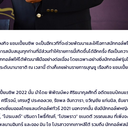
 เรืองกิจ แชมเปี้ยนชิพ จะเป็นอีกเวทีที่จะช่วยพัฒนาและให้โอกาสนักกอล์ฟ
รสนับสนุนทุกท่านที่มีส่วนทำให้รายการนี้เกิดขึ้นได้อีกครั้ง ถือเป็นคว
อล์ฟให้ได้พัฒนาฝีมืออย่างต่อเนื่อง โดยเฉพาะอย่างยิ่งนักกอล์ฟรุ่นให
ะดับนานาชาติ ณ เวลานี้ ต่างก็เคยผ่านรายการบุญชู เรืองกิจ แชมเปี้
เปี้ยนชิพ 2022 นั้น นำโดย พิพัฒน์พง ศิริธนากุลศักดิ์ อดีตแชมป์คนแ
 ศรีโรจน์, เศรษฐี ประคองเวช, รัชพล จันทวารา, ขวัญชัย แท่นนิล, ธันย
งยอดเยี่ยมออลไทยแลนด์กอล์ฟทัวร์ 2021 นอกจากนั้น ยังมีนักกอล์ฟหญิ
 “โปรเบสต์” ปรินดา โพธิ์กัณฑ์, “โปรพราว” ชเนตตี วรรณแสน ที่เพิ่งจะ
พลนามอินทร์ และจอง มิน โช โปรสาวจากเกาหลีใต้ รวมถึง นักกอล์ฟสม