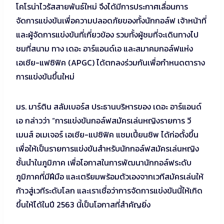
โคโรน่าไวรัสสายพันธ์ใหม่ จึงได้มีการประกาศเลื่อนการ
จัดการแข่งขันเพื่อความปลอดภัยของทั้งนักกอล์ฟ เจ้าหน้าที่
และผู้จัดการแข่งขันที่เกี่ยวข้อง รวมทั้งผู้ชมที่จะเดินทางไป
ชมที่สนาม ทาง เดอะ อาร์แอนด์เอ และสมาคมกอล์ฟแห่ง
เอเชีย-แฟซิฟิค (APGC) ได้ตกลงร่วมกันเพื่อกำหนดตาราง
การแข่งขันขึ้นใหม่
มร. มาร์ติน สลัมเบอร์ส ประธานบริหารของ เดอะ อาร์แอนด์
เอ กล่าวว่า “การแข่งขันกอล์ฟสมัครเล่นหญิงรายการ วี
เมนส์ อเมเจอร์ เอเชีย-แปซิฟิค แชมเปี้ยนชิพ ได้ก่อตั้งขึ้น
เพื่อให้เป็นรายการแข่งขันสำหรับนักกอล์ฟสมัครเล่นหญิง
ชั้นนำในภูมิภาค เพื่อโอกาสในการพัฒนานักกอล์ฟระดับ
ภูมิภาคที่มีฝีมือ และเตรียมพร้อมตัวเองจากเวทีสมัครเล่นให้
ก้าวสู่เวทีระดับโลก และเราเชื่อว่าการจัดการแข่งขันนี้ให้เกิด
ขึ้นให้ได้ในปี 2563 นี้เป็นโอกาสที่สำคัญยิ่ง