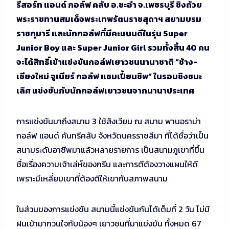
รีสอร์ท แอนด์ กอล์ฟ คลับ อ.ชะอำ จ.เพชรบุรี ชิงถ้วย
พระราชทานสมเด็จพระเทพรัตนราชสุดาฯ สยามบรม
ราชกุมารี และนักกอล์ฟที่มีคะแนนดีในรุ่น Super
Junior Boy และ Super Junior Girl รวมทั้งสิ้น 40 คน
จะได้สิทธิ์เข้าแข่งขันกอล์ฟเยาวชนนานาชาติ “ช้าง-
เชียงใหม่ จูเนียร์ กอล์ฟ แชมเปี้ยนชิพ” ในรอบชิงชนะ
เลิศ แข่งขันกับนักกอล์ฟเยาวชนจากนานาประเทศ
การแข่งขันมาถึงสนาม 3 ใช้สังเวียน ณ สนาม พานอราม่า
กอล์ฟ แอนด์ คันทรีคลับ จังหวัดนครราชสีมา ที่ได้ชื่อว่าเป็น
สนามระดับอาชีพมาแล้วหลายรายการ เป็นสนามภูเขาที่ขึ้น
ชื่อเรื่องความเจ้าเล่ห์ของกรีน และการตีต้องวางแผนให้ดี
เพราะมีเหลี่ยมเขาที่ต้องตีให้เขากับสภาพสนาม
ในส่วนของการแข่งขัน สนามนี้แข่งขันกันได้เต็มที่ 2 วัน ไม่มี
ฝนเข้ามากวนใจกับน้องๆ เยาวชนที่มาแข่งขัน ทั้งหมด 67