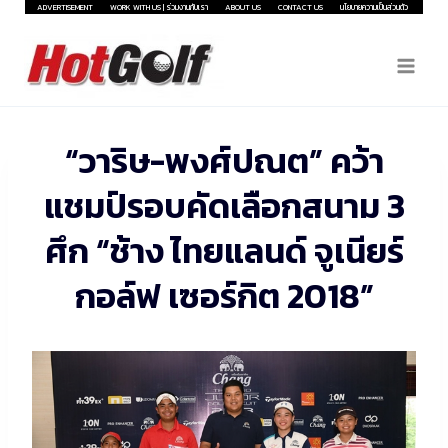
Skip
ADVERTISEMENT
WORK WITH US | ร่วมงานกับเรา
ABOUT US
CONTACT US
นโยบายความเป็นส่วนตัว
to
content
“วาริษ-พงศ์ปณต” คว้า
แชมป์รอบคัดเลือกสนาม 3
ศึก “ช้าง ไทยแลนด์ จูเนียร์
กอล์ฟ เซอร์กิต 2018”