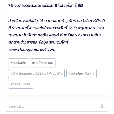
76 จบสองวันด้วยสกอร์รวม 8 โอเวอร์พาร์ 152
สำหรับการแข่งขัน “ช้าง ไทยแลนด์ จูเนียร์ กอล์ฟ เซอร์กิต ปี
ที่ 5” สนามที่ 4 แข่งขันในระหว่างวันที่ 12-13 พฤษภาคม 2561
ณ สนาม โบนันซ่า กอล์ฟ แอนด์ คันทรีคลับ จ.นครราชสีมา
ติดตามข่าวสารและข้อมูลเพิ่มเติมได้ที่
www.changjuniorgolf.com
Post
#
กอล์ฟเด็ก
#
กอล์ฟเยาวชน
Tags:
#
ช้าง ไทยแลนด์ จูเนียร์ กอล์ฟ เซอร์กิต
#
พงศ์ปณต จีนากุล
#
วาริษ มั่นธรณ์
Search
for: