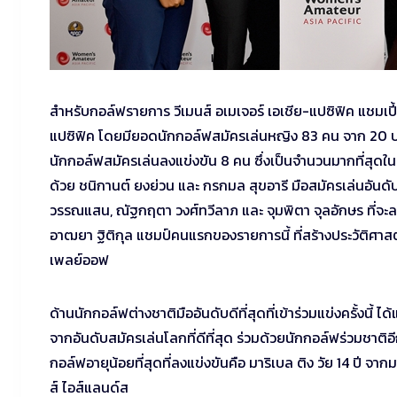
สำหรับกอล์ฟรายการ วีเมนส์ อเมเจอร์ เอเชีย-แปซิฟิค แชมเป
แปซิฟิค โดยมียอดนักกอล์ฟสมัครเล่นหญิง 83 คน จาก 20 ประ
นักกอล์ฟสมัครเล่นลงแข่งขัน 8 คน ซึ่งเป็นจำนวนมากที่สุดในบร
ด้วย ชนิกานต์ ยงย่วน และ กรกมล สุขอารี มือสมัครเล่นอันดับ
วรรณแสน, ณัฐกฤตา วงศ์ทวีลาภ และ จุมพิตา จุลอักษร ที
อาฒยา ฐิติกุล แชมป์คนแรกของรายการนี้ ที่สร้างประวัติศาส
เพลย์ออฟ
ด้านนักกอล์ฟต่างชาติมืออันดับดีที่สุดที่เข้าร่วมแข่งครั้งนี้ ไ
จากอันดับสมัครเล่นโลกที่ดีที่สุด ร่วมด้วยนักกอล์ฟร่วมชาติอีก
กอล์ฟอายุน้อยที่สุดที่ลงแข่งขันคือ มาริเบล ติง วัย 14 ปี จาก
ส์ ไอส์แลนด์ส