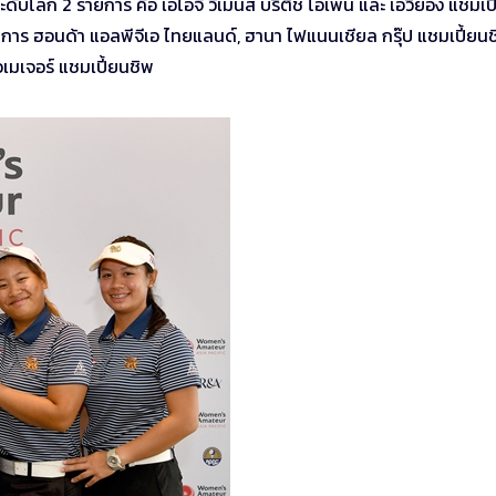
ะดับโลก 2 รายการ คือ เอไอจี วีเมนส์ บริติช โอเพ่น และ เอวิยอง แชมเป
ายการ ฮอนด้า แอลพีจีเอ ไทยแลนด์, ฮานา ไฟแนนเชียล กรุ๊ป แชมเปี้ยน
เมเจอร์ แชมเปี้ยนชิพ