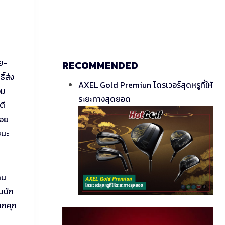
ย-
RECOMMENDED
์ส่ง
AXEL Gold Premiun ไดรเวอร์สุดหรูที่ให้
อม
ระยะทางสุดยอด
ตี
รอย
ชนะ
คน
วนนัก
จากคุก