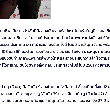
ี้ยนชิพ เป็นการประชันฝีมือของนักกอล์ฟสมัครเล่นหญิงในภูมิภาคเอเชี
เทศสมาชิก และในฐานะที่ประเทศไทยเป็นเจ้าภาพการแข่งขัน จะได้สิทธิ
รดาประเทศต่างๆ ที่เข้าร่วมแข่งขันครั้งนี้ โดยมี จารวี บุญจันทร์ พร้
 103 และ 161 ของโลก ร่วมด้วย สุธาวี ชนะชัย, โยษิตา ขาวหนูนา, ชเนต
่จะลงแข่งขันท่ามกลางแฟนกอล์ฟชาวไทย และอาจประสบความสำเร็จตาม
ตร์ไว้ที่สนามเซนโตซา กอล์ฟ คลับ ประเทศสิงคโปร์ ในปี 2561 ด้วยการ
ด้แก่ หยู เชียง หู มืออันดับ 9 ของโลกจากไชนีสไทเป ซึ่งจะเป็นหนึ่งใน 12 
สองคน ได้แก่ หยู ซาง หู (อันดับ 39) และ เจีย เหยิน วู (อันดับ 47) ส่
มาเลเซีย และนักกอล์ฟที่อายุมากที่สุดได้แก่ โรตานา โฮวาร์ด วัย 27 ปี 