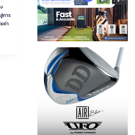
่ง
สู่การ
ียค่า