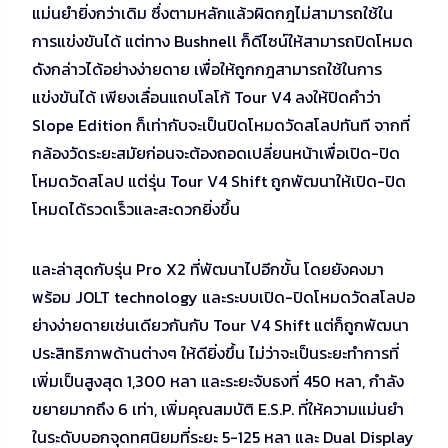
แม่นยำยิ่งกว่าเดิม ซึ่งตามหลักแล้วผิดกฎไม่สามารถใช้ใน
การแข่งขันได้ แต่ทาง Bushnell ก็ดีไซน์ให้สามารถปิดโหมด
ดังกล่าวได้อย่างง่ายดาย เพื่อให้ถูกกฎสามารถใช้ในการ
แข่งขันได้ เพียงเลื่อนแถบโลโก้ Tour V4 ลงให้ปิดคำว่า
Slope Edition ก็เท่ากับจะเป็นปิดโหมดวัดสโลปทันที จากที่
กล้องวัดระยะสมัยก่อนจะต้องถอดเปลี่ยนหน้าเพื่อเปิด-ปิด
โหมดวัดสโลป แต่รุ่น Tour V4 Shift ถูกพัฒนาให้เปิด-ปิด
โหมดได้รวดเร็วและสะดวกยิ่งขึ้น
และล่าสุดกับรุ่น Pro X2 ที่พัฒนาไปอีกขั้น โดยยังคงมา
พร้อม JOLT technology และระบบเปิด-ปิดโหมดวัดสโลปอ
ย่างง่ายดายเช่นเดียวกันกับ Tour V4 Shift แต่ก็ถูกพัฒนา
ประสิทธิภาพด้านต่างๆ ให้ดียิ่งขึ้น ไม่ว่าจะเป็นระยะทำการที่
เพิ่มเป็นสูงสุด 1,300 หลา และระยะจับธงที่ 450 หลา, กำลัง
ขยายมากถึง 6 เท่า, เพิ่มคุณสมบัติ E.S.P. ที่ให้ความแม่นยำ
ในระดับบอกจุดทศนิยมที่ระยะ 5-125 หลา และ Dual Display