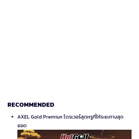
RECOMMENDED
AXEL Gold Premiun ไดรเวอร์สุดหรูที่ให้ระยะทางสุด
ยอด