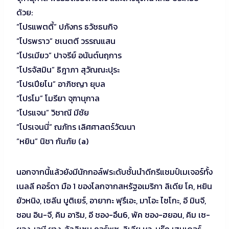
ด้วย:
“โปรแพตตี้” ปภังกร ธวัชธนกิจ
“โปรพราว” ชเนตตี วรรณแสน
“โปรเมียว” ปาจรีย์ อนันต์นฤการ
“โปรจัสมิน” ธิฎาภา สุวัณณะปุระ
“โปรเปียโน” อาภิชญา ยุบล
“โปรโม” โมรียา จุฑานุกาล
“โปรแจน” วิชาณี มีชัย
“โปรเจนนี่” ณภัทร เลิศศาสตร์วัฒนา
“หยิน” นิชา กันภัย (a)
นอกจากนี้แล้วยังมีนักกอล์ฟระดับชั้นนำดีกรีแชมป์เมเจอร์ทั้ง
เนลลี คอร์ดา มือ 1 ของโลกจากสหรัฐอเมริกา ลิเดีย โค, หยิน
ยัวหนิง, เซลีน บูติเยร์, อายากะ ฟุรึเอะ, มาโอะ ไซโกะ, อี มินจี,
ชอน อิน-จี, คิม อาริม, อี ชอง-อึน6, พัค ซอง-ฮยอน, คิม เซ-
ยอง, เอมี ยาง, อัลลิเซน คอร์พุซ, ลิเลีย หวู, บรู๊ค เฮนเดอร์