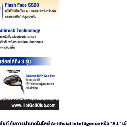
าทันที กับการนำเทคโนโลยี Artificial Intelligence หรือ “A.I.” เข