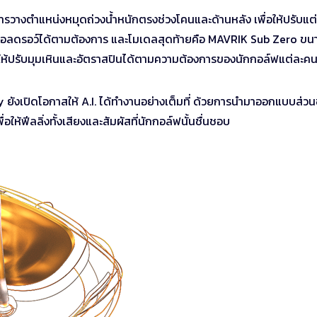
วางตำแหน่งหมุดถ่วงน้ำหนักตรงช่วงโคนและด้านหลัง เพื่อให้ปรับแต
บอลดรอว์ได้ตามต้องการ และโมเดลสุดท้ายคือ MAVRIK Sub Zero ขน
พื่อให้ปรับมุมเหินและอัตราสปินได้ตามความต้องการของนักกอล์ฟแต่ละค
ยังเปิดโอกาสให้ A.I. ได้ทำงานอย่างเต็มที่ ด้วยการนำมาออกแบบส่ว
อให้ฟีลลิ่งทั้งเสียงและสัมผัสที่นักกอล์ฟนั้นชื่นชอบ