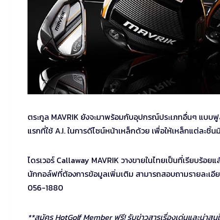
ตระกูล MAVRIK ยังจะมาพร้อมกับอุปกรณ์ประเภทอื่นๆ แบบฟูลไลน
แรกที่ใช้ A.I. ในการดีไซน์หน้าเหล็กด้วย เพื่อให้เหล็กแต่ละชิ้
ไดรเวอร์ Callaway MAVRIK วางขายในไทยเป็นที่เรียบร้อยแล้วท
นักกอล์ฟที่ต้องการข้อมูลเพิ่มเติม สามารถสอบถามรายละเอีย
056-1880
**สมัคร HotGolf Member ฟรี! รับข่าวสารเรื่องเด่นและน่าสน