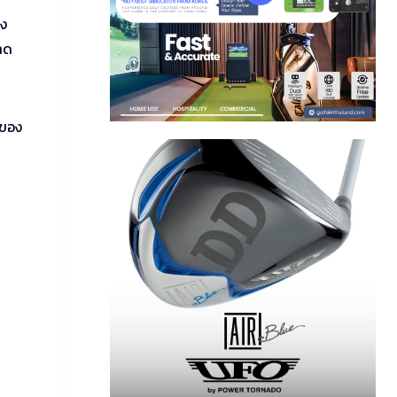
่ง
าด
น
นของ