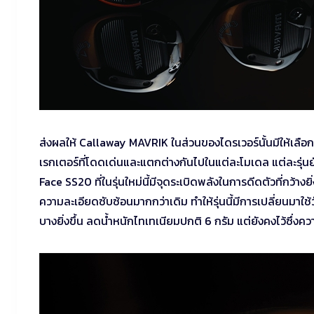
ส่งผลให้ Callaway MAVRIK ในส่วนของไดรเวอร์นั้นมีให้เล
เรกเตอร์ที่โดดเด่นและแตกต่างกันไปในแต่ละโมเดล แต่ละรุ่นย
Face SS20 ที่ในรุ่นใหม่นี้มีจุดระเบิดพลังในการดีดตัวที่กว้างยิ
ความละเอียดซับซ้อนมากกว่าเดิม ทำให้รุ่นนี้มีการเปลี่ยนมาใช
บางยิ่งขึ้น ลดน้ำหนักไทเทเนียมปกติ 6 กรัม แต่ยังคงไว้ซึ่งค