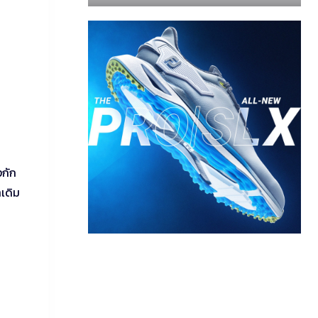
งกัก
เดิม