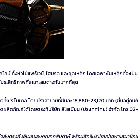
์ ทั้งหัวไม้แฟร์เวย์, ไฮบริด และชุดเหล็ก โดยเฉพาะในเหล็กที่จะเป็นค
นมีประสิทธิภาพที่เหมาะสมต่างกันมากที่สุด
ั้ง 3 โมเดล โดยมีราคาขายที่ชิ้นละ 18,880-23,120 บาท (ขึ้นอยู่กับก
ดผลิตภัณฑ์ได้โดยตรงที่บริษัท ลีโอเนียน (ประเทศไทย) จำกัด โทร.02-
ใจส่งตรงถึงอีเมลของคุณทุกสัปดาห์ พร้อมสิทธิประโยชน์เฉพาะสมาชิกเท่