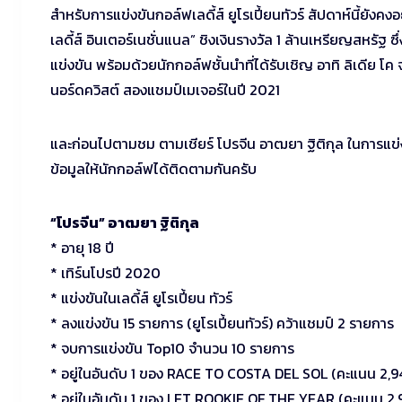
สำหรับการแข่งขันกอล์ฟเลดี้ส์ ยูโรเปี้ยนทัวร์ สัปดาห์นี้ยังค
เลดี้ส์ อินเตอร์เนชั่นแนล” ชิงเงินรางวัล 1 ล้านเหรียญสหรัฐ 
แข่งขัน พร้อมด้วยนักกอล์ฟชั้นนำที่ได้รับเชิญ อาทิ ลิเดีย โ
นอร์ดควิสต์ สองแชมป์เมเจอร์ในปี 2021
และก่อนไปตามชม ตามเชียร์ โปรจีน อาฒยา ฐิติกุล ในการแข่งข
ข้อมูลให้นักกอล์ฟได้ติดตามกันครับ
“โปรจีน” อาฒยา ฐิติกุล
* อายุ 18 ปี
* เทิร์นโปรปี 2020
* แข่งขันในเลดี้ส์ ยูโรเปี้ยน ทัวร์
* ลงแข่งขัน 15 รายการ (ยูโรเปี้ยนทัวร์) คว้าแชมป์ 2 รายการ
* จบการแข่งขัน Top10 จำนวน 10 รายการ
* อยู่ในอันดับ 1 ของ RACE TO COSTA DEL SOL (คะแนน 2,9
* อยู่ในอันดับ 1 ของ LET ROOKIE OF THE YEAR (คะแนน 2,