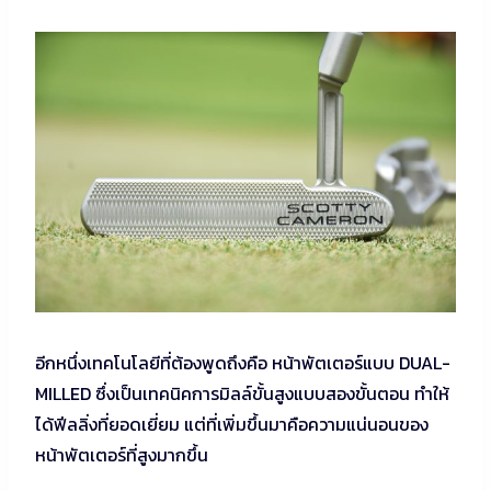
อีกหนึ่งเทคโนโลยีที่ต้องพูดถึงคือ หน้าพัตเตอร์แบบ DUAL-
MILLED ซึ่งเป็นเทคนิคการมิลล์ขั้นสูงแบบสองขั้นตอน ทำให้
ได้ฟีลลิ่งที่ยอดเยี่ยม แต่ที่เพิ่มขึ้นมาคือความแน่นอนของ
หน้าพัตเตอร์ที่สูงมากขึ้น