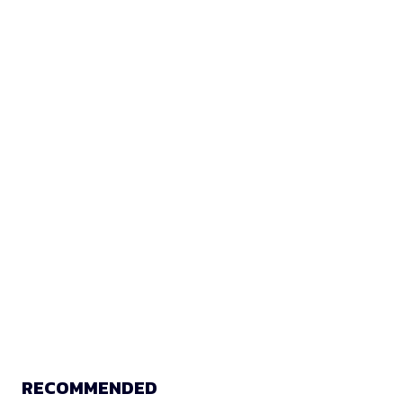
RECOMMENDED