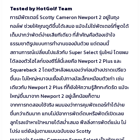
Tested by HotGolf Team
การมีพัตเตอร์ Scotty Cameron Newport 2 อยู่ในถุง
กอล์ฟ ช่วยให้คุณดูดีขึ้นได้เสมอ แม้จะไม่ใช่พัตเตอร์ที่พูดได้
เต็มปากว่าพัตต์ง่ายเสียทีเดียว ที่สำคัญคือต้องเข้าใจ
ธรรมชาติรูปแบบการทำงานของมันด้วย แต่ตอนนี้
สถานการณ์เปลี่ยนไปแล้วกับ Super Select รุ่นใหม่ โดยผม
ได้ลองตัวไฮไลท์ของซีรี่ส์นี้เลยคือ Newport 2 Plus และ
Squareback 2 โดยตัวหลังผมมองว่าค่อนข้างปราดเปรียว
ขึ้นนะ ไม่ใหญ่หนาจนเยื้องไปทางมัลเล็ทเหมือนตัวเก่า เช่น
เดียวกับ Newport 2 Plus ที่ก็ยังให้ความรู้สึกกะทัดรัด แม้จะ
ใหญ่ขึ้นมาจาก Newport 2 อยู่เล็กน้อยก็ตาม
จากการทดสอบใช้จริง ผมมองว่าการคุมพัตเตอร์ทำได้ง่าย
ขึ้นกว่าเดิมมาก แทบไม่มีอาการพัตต์ตบหรือพัตต์เปิดเลย
ลูกโรลเข้าหาเป้าหมายได้สม่ำเสมอ ฟีลลิ่งการพัตต์แน่น ไม่
โปร่ง แต่ยังนุ่มตามแบบฉบับของ Scotty
ผมมองว่า Scotty Cameron Super Select เป็นพัตเตอร์