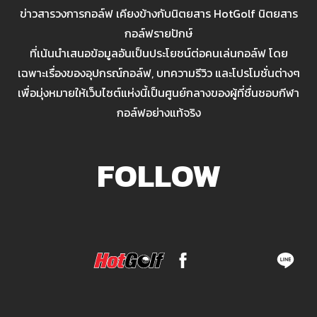
ข่าวสารวงการกอล์ฟ เคียงข้างกับนิตยสาร HotGolf นิตยสาร
กอล์ฟรายปักษ์
ที่เน้นนำเสนอข้อมูลอันเป็นประโยชน์ต่อคนเล่นกอล์ฟ โดย
เฉพาะเรื่องของอุปกรณ์กอล์ฟ, บทความรีวิว และโปรโมชั่นต่างๆ
เพื่อมุ่งหมายให้เว็บไซต์แห่งนี้เป็นศูนย์กลางของผู้ที่ชื่นชอบกีฬา
กอล์ฟอย่างแท้จริง
FOLLOW