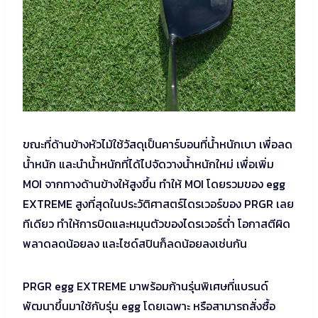
ขณะที่ด้านข้างหัวไม้ใช้วัสดุเป็นคาร์บอนที่น้ำหนักเบา เพื่อลด
น้ำหนัก และนำน้ำหนักที่ได้ไปจัดวางน้ำหนักใหม่ เพื่อเพิ่ม
MOI จากทางด้านข้างให้สูงขึ้น ทำให้ MOI โดยรวมของ egg
EXTREME สูงที่สุดในประวัติศาสตร์ไดรเวอร์ของ PRGR เลย
ทีเดียว ทำให้การบิดและหมุนตัวของไดรเวอร์ต่ำ โอกาสตีผิด
พลาดลดน้อยลง และไซด์สปินก็ลดน้อยลงเช่นกัน
PRGR egg EXTREME มาพร้อมก้านรุ่นพิเศษที่แบรนด์
พัฒนาขึ้นมาใช้กับรุ่น egg โดยเฉพาะ หรือสามารถสั่งซื้อ