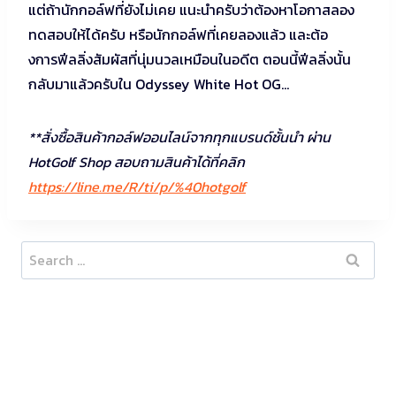
แต่ถ้านักกอล์ฟที่ยังไม่เคย แนะนำครับว่าต้องหาโอกาสลอง
ทดสอบให้ได้ครับ หรือนักกอล์ฟที่เคยลองแล้ว และต้อ
งการฟีลลิ่งสัมผัสที่นุ่มนวลเหมือนในอดีต ตอนนี้ฟีลลิ่งนั้น
กลับมาแล้วครับใน Odyssey White Hot OG…
**สั่งซื้อสินค้ากอล์ฟออนไลน์จากทุกแบรนด์ชั้นนำ ผ่าน
HotGolf Shop สอบถามสินค้าได้ที่คลิก
https://line.me/R/ti/p/%40hotgolf
Search
for: