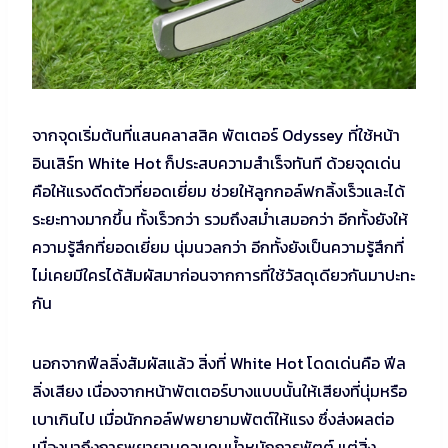
จากจุดเริ่มต้นที่แสนคลาสสิค พัตเตอร์ Odyssey ที่ใช้หน้า
อินเสิร์ท White Hot ก็ประสบความสำเร็จทันที ด้วยจุดเด่น
คือให้แรงดีดตัวที่ยอดเยี่ยม ช่วยให้ลูกกอล์ฟกลิ้งเร็วและได้
ระยะทางมากขึ้น ทั้งเร็วกว่า รวมถึงสม่ำเสมอกว่า อีกทั้งยังให้
ความรู้สึกที่ยอดเยี่ยม นุ่มนวลกว่า อีกทั้งยังเป็นความรู้สึกที่
ไม่เคยมีใครได้สัมผัสมาก่อนจากการที่ใช้วัสดุเดียวกันมาปะทะ
กัน
นอกจากฟีลลิ่งสัมผัสแล้ว สิ่งที่ White Hot โดดเด่นคือ ฟีล
ลิ่งเสียง เนื่องจากหน้าพัตเตอร์บางแบบนั้นให้เสียงที่นุ่มหรือ
เบาเกินไป เมื่อนักกอล์ฟพยายามพัตต์ให้แรง ซึ่งส่งผลต่อ
เนื่องมาถึงการพยายามควบคุมน้ำหนักการพัตต์ แต่สิ่ง