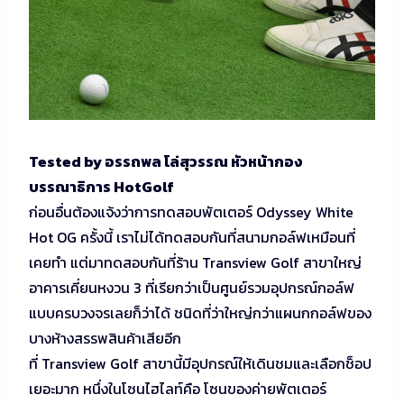
Tested by อรรถพล โล่สุวรรณ หัวหน้ากอง
บรรณาธิการ HotGolf
ก่อนอื่นต้องแจ้งว่าการทดสอบพัตเตอร์ Odyssey White
Hot OG ครั้งนี้ เราไม่ได้ทดสอบกันที่สนามกอล์ฟเหมือนที่
เคยทำ แต่มาทดสอบกันที่ร้าน Transview Golf สาขาใหญ่
อาคารเคี่ยนหงวน 3 ที่เรียกว่าเป็นศูนย์รวมอุปกรณ์กอล์ฟ
แบบครบวงจรเลยก็ว่าได้ ชนิดที่ว่าใหญ่กว่าแผนกกอล์ฟของ
บางห้างสรรพสินค้าเสียอีก
ที่ Transview Golf สาขานี้มีอุปกรณ์ให้เดินชมและเลือกช็อป
เยอะมาก หนึ่งในโซนไฮไลท์คือ โซนของค่ายพัตเตอร์