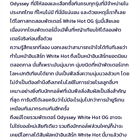
Odyssey ที่มีให้ลองและเลือกซื้อกันครบทุกรุ่นที่มีจำหน่ายใน
ประเทศไทย ที่ไหนไม่มี ที่นี่มีแน่นอน และด้วยเหตุนี้เราก็เลย
ได้โอกาสทดสอบพัตเตอร์ White Hot OG รุ่นนี้เสียเลย
เนื่องจากโซนพัตเตอร์นี้จะมีพื้นที่หญ้าเทียมให้ได้ลองพัต
เตอร์จริงก่อนซื้อด้วย
ความรู้สึกแรกที่ลอง บอกเลยว่าสามารถเข้าใจได้ทันทีเลยว่า
ทำไมหน้าอินเสิร์ท White Hot ถึงเป็นหน้าอินเสิร์ทยอดนิยม
ตลอดกาล นั่นก็เพราะมันนุ่มมาก นุ่มชนิดที่หน้าพัตเตอร์จาก
โลหะปกติเทียบได้ยาก มันเป็นฟีลลิ่งความนุ่มนวลล้วนๆ โดย
ไม่จำเป็นต้องคำนึงถึงเทคโนโลยีในการช่วยโรลลูกอื่นๆ
เหมาะอย่างยิ่งกับนักกอล์ฟที่เน้นฟีลลิ่งสัมผัสเป็นสิ่งสำคัญ
ที่สุด การันตีได้เลยครับว่าไม่มีอะไรนุ่มไปกว่าการนำยูรีเทน
เหมือนกันมากระทบกันอีกครั้ง
ถึงแม้โดยรวมพัตเตอร์ Odyssey White Hot OG อาจจะ
ไม่ใช่ของใหม่เสียทีเดียว รวมถึงนักกอล์ฟส่วนใหญ่ก็น่าจะ
เคยมีโอกาสได้สัมผัสหน้าอินเสิร์ท White Hot นี้มาแล้วบ้าง