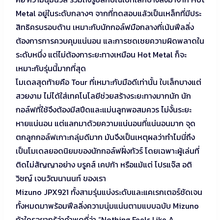
Metal อยู่ในระดับกลางๆ จากที่ทดสอบแล้วเป็นเหล็กที่มีประ
สิทธิครบรอบด้าน เหมาะกับนักกอล์ฟมือกลางที่เน้นฟีลลิ่ง
ต้องการการควบคุมแน่นอน และการชดเชยความผิดพลาดใน
ระดับหนึ่ง แต่ไม่ต้องการะยะทางเหมือน Hot Metal ก็จะ
เหมาะกับรุ่นนี้มากที่สุด
โมเดลสุดท้ายคือ Tour ที่เหมาะกับมือดีเท่านั้น ใบเล็กบางแต่
สวยงาม ไม่ได้ใส่เทคโนโลยีช่วยสร้างระยะทางมากนัก นัก
กอล์ฟที่ใช้จึงต้องมีสปีดและแม่นลูกพอสมควร ไม่งั้นระยะ
หายแน่นอน แต่แลกมาด้วยความแน่นอนที่แน่นอนมาก จุด
ตกลูกกอล์ฟเกาะกลุ่มดีมาก มันจึงเป็นเหตุผลว่าทำไมนี่ถึง
เป็นโมเดลยอดนิยมของนักกอล์ฟฝั่งทัวร์ โดยเฉพาะผู้เล่นที่
ติดไม่สัญญาอย่าง บรูคส์ เคปก้า หรือแม้แต่ โปรแจ๊ส อติ
วิชญ์ เจนวัฒนานนท์ ของเรา
Mizuno JPX921 ทั้งสามรุ่นแบ่งระดับและแคเรกเตอร์ชัดเจน
ทั้งหมดมาพร้อมฟีลลิ่งความนุ่มแน่นตามแบบฉบับ Mizuno
ถ้าใครอยากรู้ว่าคำพูดที่ว่า “Nothing Feels Like A