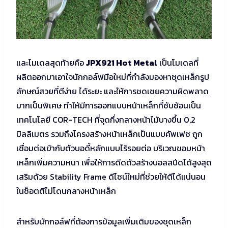
และโมเดลสุดท้ายคือ
JPX921 Hot Metal
เป็นโมเดลที่
ผลิตออกมาเอาใจนักกอล์ฟมือใหม่ที่กำลังมองหาชุดเหล็กรูป
ลักษณ์สวยที่ตีง่าย ได้ระยะ และให้การชดเชยความผิดพลาด
มากเป็นพิเศษ ทำให้มีการออกแบบหน้าเหล็กที่ซับซ้อนเป็น
เทคโนโลยี COR-TECH ที่จุดกึ่งกลางหน้าไม้บางขึ้น 0.2
มิลลิเมตร รวมถึงโครงสร้างหน้าเหล็กเป็นแบบคัพเฟซ ถูก
เชื่อมต่อเข้ากับตัวบอดี้หลักแบบไร้รอยต่อ บริเวณขอบหน้า
เหล็กเพิ่มความหนา เพื่อให้การดีดตัวสร้างบอลสปีดได้สูงสุด
เสริมด้วย Stability Frame ดีไซน์ใหม่ที่ช่วยให้ตีได้แน่นอน
ในช็อตตีไม่โดนกลางหน้าเหล็ก
สำหรับนักกอล์ฟที่ต้องการข้อมูลเพิ่มเติมของชุดเหล็ก