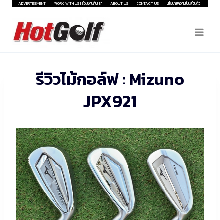
Skip
ADVERTISEMENT
WORK WITH US | ร่วมงานกับเรา
ABOUT US
CONTACT US
นโยบายความเป็นส่วนตัว
to
content
รีวิวไม้กอล์ฟ : Mizuno
JPX921