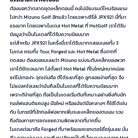
ต้องบอกว่าตลาดชุดเหล็กตอนนี้ คงไม่มีแบรนด์ไหนร้อนแรง
ไปกว่า Mizuno Golf อีกแล้ว โดยเฉพาะซีรี่ส์ JPX921 นี้ที่มา
แรงมาก โดยเฉพาะโมเดล Hot Metal ที่ HotGolf เราได้รับ
ข้อมูลว่าเป็นโมเดลที่ได้รับความนิยมมาก
แต่สำหรับ JPX921 ในครั้งนี้เราได้รับมาทดสอบเลยทั้ง 3
โมเดล ครบทั้ง Tour, Forged และ Hot Metal ซึ่งจากที่
ทดสอบ ต้องขอชมเลยว่า Mizuno แบ่งระดับเหล็กของพวก
เขาได้ชัดเจนมาก ไล่ตั้งแต่ Hot Metal ที่ใบใหญ่หนาหน่อย
แต่ไม่เทอะทะ จุดเด่นคือ ตีได้ระยะที่สุด ลูกลอยง่ายที่สุด จึง
ไม่แปลกใจเลยว่ามันถึงเป็นโมเดลที่ได้รับความนิยมมาก
เพราะตีง่ายที่สุด ถือเป็นโมเดลเริ่มต้นที่เหมาะอย่างยิ่งกับนัก
กอล์ฟแฮนดิแคปสูง มือใหม่ หรือแม้แต่มือกลางๆ ก็ใช้ได้เช่น
กัน ในกรณีที่นักกอล์ฟอยากเพิ่มระยะเหล็กของตนเอง รวม
ถึงต้องการการชดเชยความผิดพลาดที่มากขึ้น
โมเดลต่อมาคือ Forged ที่มาพร้อมแคเรกเตอร์ชื่อรุ่นเลย นั่น
คือ ความนุ่มนวล รวมถึงรูปลักษณ์ใบที่เล็กบางลงมาจาก Hot