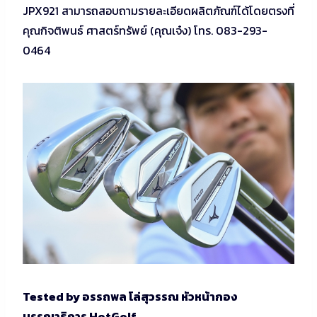
JPX921 สามารถสอบถามรายละเอียดผลิตภัณฑ์ได้โดยตรงที่
คุณกิจติพนธ์ ศาสตร์ทรัพย์ (คุณเจ๋ง) โทร. 083-293-
0464
Tested by อรรถพล โล่สุวรรณ หัวหน้ากอง
บรรณาธิการ HotGolf