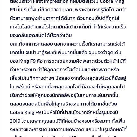
ต้องบอกว่า First Impression ที่ผมมีต่อหัวไม้ Cobra King
F9 นั้นเริ่มตั้งแต่ช็อตสวิงลมเลย เพราะสามารถรู้สึกได้เลยว่า
หัวสามารถพุ่งผ่านอากาศได้ดีมาก ด้วยคอนเซ็ปต์ที่ถูกใส่
เทคโนโลยีด้านแอโร่ไดนามิกส์เข้ามาเต็มที่ ทำให้เร่งความเร็ว
ของคลับเฮดสปีดได้เร็วกว่าเดิม
ขณะที่จากการทดสอบ นอกจากความเร็วที่เราสามารถเร่งได้
มากขึ้น จนนำมาสู่ระยะที่เพิ่มมากขึ้นแล้ว ผมมองว่าจุดเด่น
ของ King F9 คือ การชดเชยความผิดพลาดด้วยตัวหน้าไม้ที่
ทำเซาะร่องมา ทำให้ลูกลดการไซด์สปินและผิดพลาดหรือ
เลี้ยวไปในทิศทางต่างๆ น้อยลง จากที่จะหลุดแฟร์เวย์ก็ยังอยู่
ในแฟร์เวย์ หรือจากที่จะหลุดออกโอบี ก็อาจจะไม่หลุดออกไป
เรียกว่าช่วยให้ลูกของนักกอล์ฟอยู่ในเกมการเล่นมากขึ้น
ตลอดจนลดสปินเพื่อให้ลูกสร้างระยะทางได้มากขึ้นด้วย
Cobra King F9 เป็นหัวไม้ที่น่าสนใจมากอีกหนึ่งรุ่นของปี
2019 โดยเฉพาะคุณสมบัติที่ค่อนข้างครบเครื่องมาก ทั้งเพิ่ม
ระยะทางและการชดเชยความผิดพลาด แถมมาในรูปลักษณ์ที่