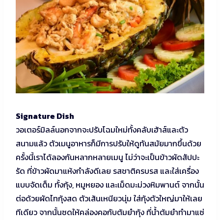
Signature Dish
วอเตอร์มิลล์นอกจากจะปรับโฉมใหม่ทั้งคลับเฮ้าส์และตัว
สนามแล้ว ตัวเมนูอาหารก็มีการปรับให้ดูทันสมัยมากขึ้นด้วย
ครั้งนี้เราได้ลองกันหลากหลายเมนู ไม่ว่าจะเป็นข้าวผัดสัปปะ
รัด ที่ข้าวผัดมาแห้งกำลังดีเลย รสชาติครบรส และใส่เครื่อง
แบบจัดเต็ม ทั้งกุ้ง, หมูหยอง และเม็ดมะม่วงหิมพานต์ จากนั้น
ต่อด้วยผัดไทกุ้งสด ตัวเส้นเหนียวนุ่ม ใส่กุ้งตัวใหญ่มาให้เลย
ทีเดียว จากนั้นซดให้คล่องคอกับต้มยำกุ้ง ที่น้ำต้มยำทำมาแซ่