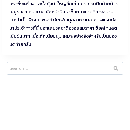
บรสถึงเครื่อง และใส่กุ้งตัวใหญ่อีกเช่นเคย ก่อนปิดท้ายด้วย
เมนูของหวานอย่างเค้กหน้านิ่มรสช็อตโกแลตที่ทางสนาม
แนะนำเป็นพิเศษ เพราะได้เชฟเมนูของหวานจากโรงแรมดัง
มาประจำการที่นี่ บอกเลยรสชาติอร่อยสมราคา ช็อคโกแลต
เข้มข้นมาก เนื้อเค้กเนียมนุ่ม เหมาะอย่างยิ่งสำหรับเป็นของ
ปิดท้ายครับ
Search
for: