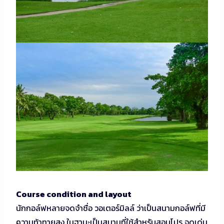
Course condition and layout
นักกอล์ฟหลายจดจำชื่อ วอเตอร์มิลล์ ว่าเป็นสนามกอล์ฟที่มี
ความท้าทายสูง ในฐานะเป็นสนามที่ใช้สำหรับสอบโปร จุดเด่น