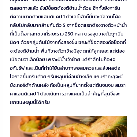
ตลอดทางแล้ว ยังมีช็อตต้องตีข้ามน้ำด้วย อีกทั้งยังการัน
ตีความยากด้วยแฮนดิแคป 1 ตัวเลย์เอ้าท์นั้นจะมีความโค้ง
กลับไปกลับมาคล้ายกับตัว S จากช็อตแรกต้องวางตัวหน้าน้ำ
ที่เป็นด็อกเลกขวาที่ระยะราว 250 หลา ตรงจุดวางตัวถูกบีบ
นิดๆ ด้วยกลุ่มต้นไม้จากทั้งสองฝั่ง ขณะที่ช็อตสองคือช็อตที่
จะต้องตีข้ามน้ำ พื้นที่วางตัวกว้างมีจุดตกให้ลูกเยอะ แต่ต้อง
เบียดขวาเล็กน้อย เพราะมีน้ำเว้าซ้าย แต่ถ้าลึกไปก็จะเจ
อกับรัฟ และเนินที่ทำให้ยืนลำบากพอสมควร และส่งผลต่อ
โอกาสขึ้นกรีนด้วย กรีนหลุมนี้ค่อนข้างเล็ก แถมถ้าทะลุจะมี
บังเกอร์ดักด้านหลัง ถือเป็นหลุมที่ยากตั้งแต่ต้นจนจบ สมรา
คาแฮนดิแคป 1 ต้องเน้นการวางแผนเป็นสำคัญที่สุดจึงจะ
เอาชนะหลุมนี้ได้ครับ