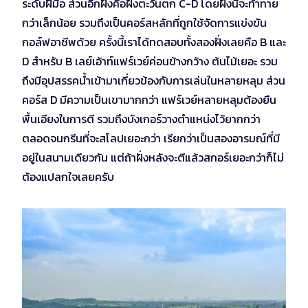
ระดับฝีมือ ส่วนอีกฝั่งคือฝั่งตะวันตก C-D โดยฝั่งนี้จะท้าทาย
กว่าเล็กน้อย รวมถึงเป็นคอร์สหลักที่ถูกใช้จัดการแข่งขัน
กอล์ฟอาชีพด้วย ครั้งนี้เราได้ทดสอบทั้งสองฝั่งเลยคือ B และ
D สำหรับ B เลย์เอ้าท์แฟร์เวย์ค่อนข้างกว้าง ต้นไม้เยอะ รวม
ถึงมีอุปสรรคน้ำเข้ามาเกี่ยวข้องกับการเล่นในหลายหลุม ส่วน
คอร์ส D มีความเป็นเขามากกว่า แฟร์เวย์หลายหลุมต้องยืน
พื้นเอียงในการตี รวมถึงบังเกอร์วางตำแหน่งไว้ยากกว่า
ตลอดจนกรีนที่จะสโลปเยอะกว่า เรียกว่าเป็นสองอารมณ์ที่มี
อยู่ในสนามเดียวกัน แต่ถ้าฝั่งหลังจะตีแล้วสกอร์เยอะกว่าก็ไม่
ต้องแปลกใจเลยครับ