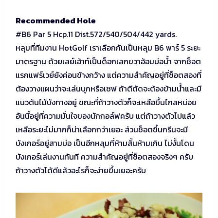
Recommended Hole
#B6 Par 5 Hcp.11 Dist.572/540/504/442 yards.
หลุมที่ทีมงาน HotGolf เราเลือกกันเป็นหลุม B6 พาร์ 5 ระยะ
มาตรฐาน ด้วยเลย์เอ้าท์เป็นด็อกเลกขวาอ้อมบ่อน้ำ จากช็อต
แรกแฟร์เวย์ยังค่อนข้างกว้าง แต่ความสำคัญอยู่ที่ช็อตสองที่
ต้องวางแผนว่าจะเล่นบุกหรือเซฟ ถ้าตีตัดจะต้องข้ามน้ำและมี
แนวต้นไม้บังทางอยู่ ขณะที่ถ้าวางตัวก็จะเหลือขึ้นไกลหน่อย
อันนี้อยู่ที่ความมั่นใจของนักกอล์ฟครับ แต่ถ้าวางตัวไปแล้ว
เหลือระยะไม่มากก็น่าเลือกกว่าเยอะ ส่วนช็อตขึ้นกรีนจะมี
บังเกอร์อยู่สามบ่อ เป็นอีกหลุมที่ห้ามสั้นห้ามเกิน ไม่งั้นโดน
บังเกอร์เล่นงานทันที ความสำคัญอยู่ที่ช็อตสองจริงๆ ครับ
ถ้าวางตัวได้ดีแล้วอะไรก็จะง่ายขึ้นเยอะครับ