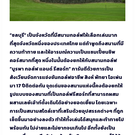
“ชลบุรี” เป็นจังหวัดที่มีสนามกอล์ฟให้เลือกเล่นมาก
ที่สุดจังหวัดหนึ่งของประเทศไทย แต่ถ้าพูดถึงสนามที่มี
ความท้าทาย และให้อารมณ์ความเป็นแชมเปี้ยนชิพ
คอร์สมากที่สุด หนึ่งในนั้นต้องยกให้กับสนามกอล์ฟ
“บูรพา กอล์ฟ แอนด์ รีสอร์ท” การันตีด้วยการเป็น
สังเวียนจัดการแข่งขันกอล์ฟอาชีพ สิงห์ พัทยา โอเพ่น
มา 17 ปีติดต่อกัน จุดเด่นของสนามแห่งนี้คงต้องยกให้
รูปแบบของสนามที่เป็นกอล์ฟรีสอร์ทที่สามารถผสม
ผสานเลย์เอ้าท์ดั้งเดิมได้อย่างยอดเยี่ยม โดยเฉพาะ
การเป็นสนามสไตล์เขาที่เสริมด้วยอุปสรรคต่างๆ ที่ถูก
เซ็ตขึ้นมาอย่างลงตัว ทำให้ทั้งเล่นได้สนุกและท้าทายไป
พร้อมกัน ไม่ง่ายและไม่ยากจนเกินไป อีกทั้งยังเป็น