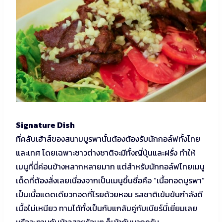
Signature Dish
ที่คลับเฮ้าส์ของสนามบูรพานั้นต้องต้องรับนักกอล์ฟทั้งไทย
และเทศ โดยเฉพาะชาวต่างชาติจะมีทั้งญี่ปุ่นและฝรั่ง ทำให้
เมนูที่นี่ค่อนข้างหลากหลายมาก แต่สำหรับนักกอล์ฟไทยเมนู
เด็ดที่ต้องสั่งเลยเนื่องจากเป็นเมนูขึ้นชื่อคือ “เนื้อทอดบูรพา”
เป็นเนื้อแดดเดียวทอดที่โรยด้วยหอม รสชาติเข้มข้นกำลังดี
เนื้อไม่เหนียว ทานได้ทั้งเป็นกับแกล้มคู่กับเบียร์นี่เยี่ยมเลย
หรือจะทานกับข้าวสวยร้อนๆ ก็เข้ากันมากครับ