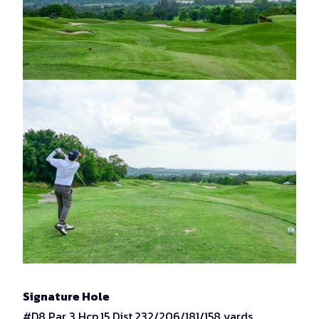
Signature Hole
#D8 Par 3 Hcp.15 Dist.232/206/181/158 yards.