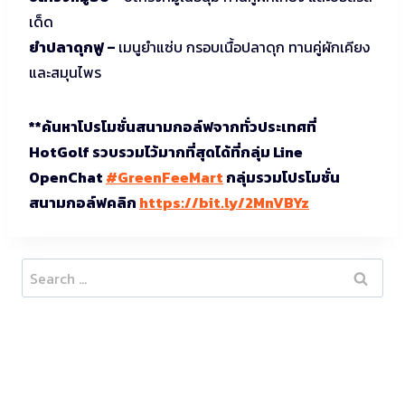
เด็ด
ยำปลาดุกฟู –
เมนูยำแซ่บ กรอบเนื้อปลาดุก ทานคู่ผักเคียง
และสมุนไพร
**ค้นหาโปรโมชั่นสนามกอล์ฟจากทั่วประเทศที่
HotGolf รวบรวมไว้มากที่สุดได้ที่กลุ่ม Line
OpenChat
#GreenFeeMart
กลุ่มรวมโปรโมชั่น
สนามกอล์ฟคลิก
https://bit.ly/2MnVBYz
Search
for: