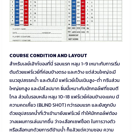
COURSE CONDITION AND LAYOUT
สำหรับเลย์เอ้าท์ของที่นี่ รอบแรก หลุม 1-9 เหมาะกับการเริ่ม
ต้นด้วยแฟร์เวย์ที่ค่อนข้างตรง และกว้าง แต่ส่วนใหญ่จะมี
แนวอุปสรรคน้ำ และต้นไม้ แฟร์เวย์เป็นเนินสูง-ต่ำ กรีนส่วน
ใหญ่ยกสูง และมีสโลปมาก ฝั่งนี้เหมาะกับนักกอล์ฟที่ชอบตี
ไกล ส่วนในรอบหลัง หลุม 10-18 แฟร์เวย์ค่อนข้างจะแคบ มี
ความคดเคี้ยว (BLIND SHOT) กว่ารอบแรก และยังถูกบีบ
ด้วยอุปสรรคน้ำที่เว้าเข้ามายังแฟร์เวย์ ทำให้นักกอล์ฟต้อง
วางแผนการเล่นมากขึ้น ว่าจะเลือกเซฟช็อต ในการวางตัว
หรือเลือกบุกด้วยการตีข้ามน้ำ ก็แล้วแต่ความชอบ ความ