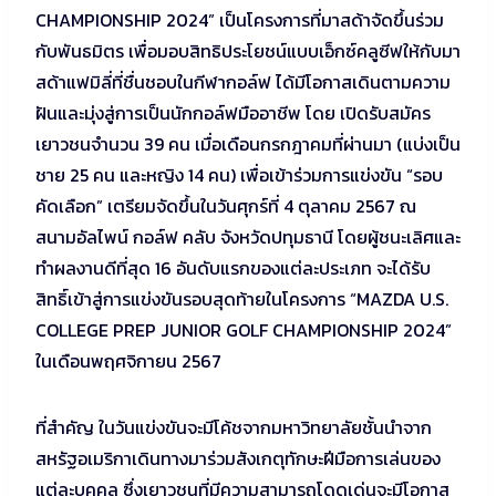
CHAMPIONSHIP 2024” เป็นโครงการที่มาสด้าจัดขึ้นร่วม
กับพันธมิตร เพื่อมอบสิทธิประโยชน์แบบเอ็กซ์คลูซีฟให้กับมา
สด้าแฟมิลี่ที่ชื่นชอบในกีฬากอล์ฟ ได้มีโอกาสเดินตามความ
ฝันและมุ่งสู่การเป็นนักกอล์ฟมืออาชีพ โดย เปิดรับสมัคร
เยาวชนจำนวน 39 คน เมื่อเดือนกรกฎาคมที่ผ่านมา (แบ่งเป็น
ชาย 25 คน และหญิง 14 คน) เพื่อเข้าร่วมการแข่งขัน “รอบ
คัดเลือก” เตรียมจัดขึ้นในวันศุกร์ที่ 4 ตุลาคม 2567 ณ
สนามอัลไพน์ กอล์ฟ คลับ จังหวัดปทุมธานี โดยผู้ชนะเลิศและ
ทำผลงานดีที่สุด 16 อันดับแรกของแต่ละประเภท จะได้รับ
สิทธิ์เข้าสู่การแข่งขันรอบสุดท้ายในโครงการ “MAZDA U.S.
COLLEGE PREP JUNIOR GOLF CHAMPIONSHIP 2024”
ในเดือนพฤศจิกายน 2567
ที่สำคัญ ในวันแข่งขันจะมีโค้ชจากมหาวิทยาลัยชั้นนำจาก
สหรัฐอเมริกาเดินทางมาร่วมสังเกตุทักษะฝีมือการเล่นของ
แต่ละบุคคล ซึ่งเยาวชนที่มีความสามารถโดดเด่นจะมีโอกาส