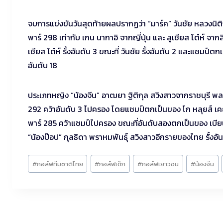
จบการแข่งขันวันสุดท้ายผลปรากฏว่า “มาร์ค” วันชัย หลวงนิติก
พาร์ 298 เท่ากับ เกน นากาอิ จากญี่ปุ่น และ ลูเชียส โต๋ห์ จ
เชียส โต๋ห์ รั้งอันดับ 3 ขณะที่ วันชัย รั้งอันดับ 2 และแชมป
อันดับ 18
ประเภทหญิง “น้องจีน” อาฒยา ฐิติกุล สวิงสาวจากราชบุรี พล
292 คว้าอันดับ 3 ไปครอง โดยแชมป์ตกเป็นของ โก หลุยส์ เคย์ น
พาร์ 285 คว้าแชมป์ไปครอง ขณะที่อันดับสองตกเป็นของ เบียนก
“น้องป๊อป” กุลธิดา พราหมพันธุ์ สวิงสาวอีกรายของไทย รั้งอัน
Post
#
กอล์ฟทีมชาติไทย
#
กอล์ฟเด็ก
#
กอล์ฟเยาวชน
#
น้องจีน
Tags: