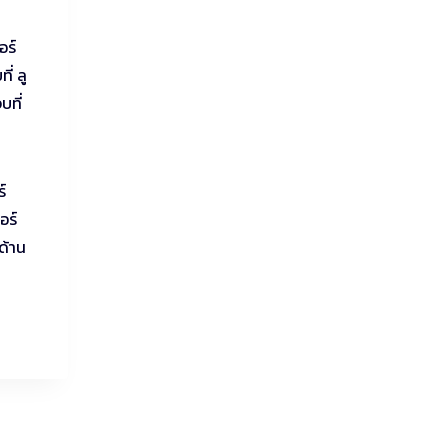
อร์
ี่ ลู
บที่
์
อร์
ด้าน