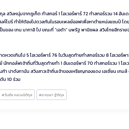
ุล สวิงหนุ่มจากภูเก็ต ทำสกอร์ 1 โอเวอร์พาร์ 72 ทำสกอร์รวม 14 อันเด
ากสิงค์โปร์ ทำให้ต้องไปดวลกันในรอบเพลย์ออฟเพื่อหาตำแหน่งแชมป์ โดยท
์ตกเป็นของ เกน นากาอิ ไป ขณะที่ “เอด้า” นพรัฐ พานิชผล สวิงไทยอีกรายจ
าดหวดเกินไป 5 โอเวอร์พาร์ 76 ในวันสุดท้ายทำสกอร์รวม 8 โอเวอร์พาร
ักกอล์ฟเจ้าถิ่นที่วันสุดท้ายทำ 1 อันเดอร์พาร์ 70 ทำสกอร์รวม 1 โอเว
้า ปาดังกานัน สวิงสาวเจ้าถิ่นเจ้าของเหรียญทองแดง เอเชี่ยน เกมส์ 
ดับ 10 ร่วม
#
วันชัย หลวงนิติกุล
#
อาฒยา ฐิติกุล