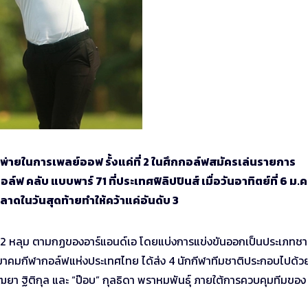
่าพ่ายในการเพลย์ออฟ รั้งแค่ที่ 2 ในศึกกอล์ฟสมัครเล่นรายการ
ฟ คลับ แบบพาร์ 71 ที่ประเทศฟิลิปปินส์ เมื่อวันอาทิตย์ที่ 6 ม.ค.ท
ลาดในวันสุดท้ายทำให้คว้าแค่อันดับ 3
 72 หลุม ตามกฏของอาร์แอนด์เอ โดยแบ่งการแข่งขันออกเป็นประเภทชา
างสมาคมกีฬากอล์ฟแห่งประเทศไทย ได้ส่ง 4 นักกีฬาทีมชาติประกอบไปด้ว
าฒยา ฐิติกุล และ “ป๊อบ” กุลธิดา พราหมพันธุ์ ภายใต้การควบคุมทีมของ “