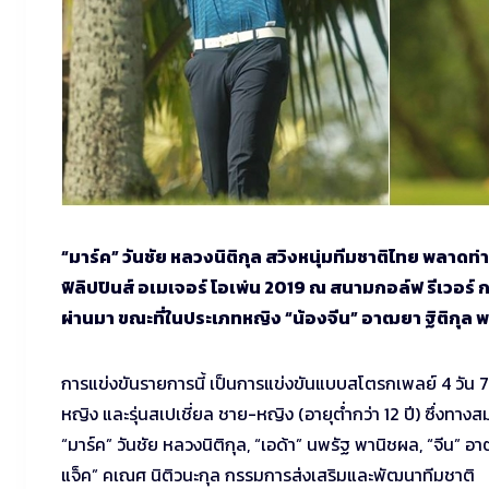
“มาร์ค” วันชัย หลวงนิติกุล สวิงหนุ่มทีมชาติไทย พลาดท
ฟิลิปปินส์ อเมเจอร์ โอเพ่น 2019 ณ สนามกอล์ฟ รีเวอร์ กอล์
ผ่านมา ขณะที่ในประเภทหญิง “น้องจีน” อาฒยา ฐิติกุล พ
การแข่งขันรายการนี้ เป็นการแข่งขันแบบสโตรกเพลย์ 4 วัน
หญิง และรุ่นสเปเชี่ยล ชาย-หญิง (อายุต่ำกว่า 12 ปี) ซึ่งท
“มาร์ค” วันชัย หลวงนิติกุล, “เอด้า” นพรัฐ พานิชผล, “จีน” อ
แจ็ค” คเณศ นิติวนะกุล กรรมการส่งเสริมและพัฒนาทีมชาติ