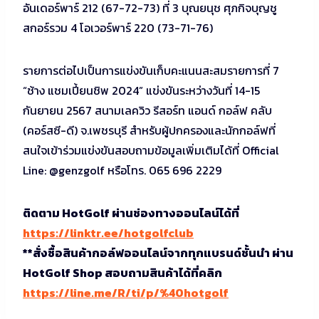
อันเดอร์พาร์ 212 (67-72-73) ที่ 3 บุณยนุช ศุภกิจบุญชู
สกอร์รวม 4 โอเวอร์พาร์ 220 (73-71-76)
รายการต่อไปเป็นการแข่งขันเก็บคะแนนสะสมรายการที่ 7
“ช้าง แชมเปี้ยนชิพ 2024” แข่งขันระหว่างวันที่ 14-15
กันยายน 2567 สนามเลควิว รีสอร์ท แอนด์ กอล์ฟ คลับ
(คอร์สซี-ดี) จ.เพชรบุรี สำหรับผู้ปกครองและนักกอล์ฟที่
สนใจเข้าร่วมแข่งขันสอบถามข้อมูลเพิ่มเติมได้ที่ Official
Line: @genzgolf หรือโทร. 065 696 2229
ติดตาม HotGolf ผ่านช่องทางออนไลน์ได้ที่
https://linktr.ee/hotgolfclub
**สั่งซื้อสินค้ากอล์ฟออนไลน์จากทุกแบรนด์ชั้นนำ ผ่าน
HotGolf Shop สอบถามสินค้าได้ที่คลิก
https://line.me/R/ti/p/%40hotgolf