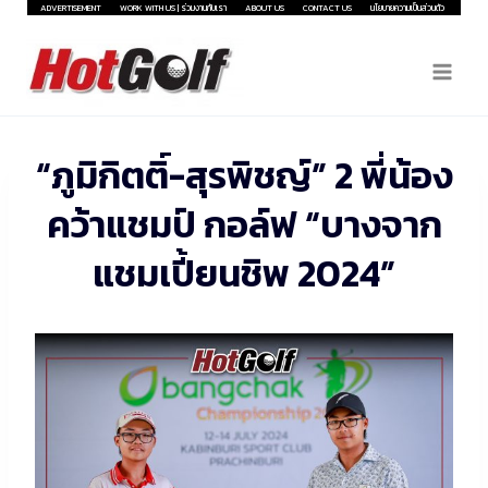
Skip
ADVERTISEMENT
WORK WITH US | ร่วมงานกับเรา
ABOUT US
CONTACT US
นโยบายความเป็นส่วนตัว
to
content
“ภูมิกิตติ์-สุรพิชญ์” 2 พี่น้อง
คว้าแชมป์ กอล์ฟ “บางจาก
แชมเปี้ยนชิพ 2024”