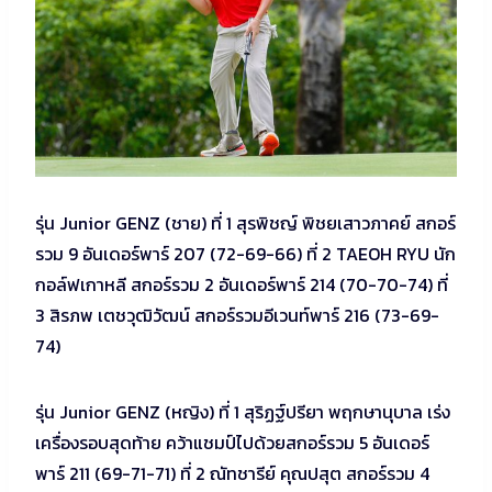
รุ่น Junior GENZ (ชาย) ที่ 1 สุรพิชญ์ พิชยเสาวภาคย์ สกอร์
รวม 9 อันเดอร์พาร์ 207 (72-69-66) ที่ 2 TAEOH RYU นัก
กอล์ฟเกาหลี สกอร์รวม 2 อันเดอร์พาร์ 214 (70-70-74) ที่
3 สิรภพ เตชวุฒิวัฒน์ สกอร์รวมอีเวนท์พาร์ 216 (73-69-
74)
รุ่น Junior GENZ (หญิง) ที่ 1 สุริฏฐ์ปรียา พฤกษานุบาล เร่ง
เครื่องรอบสุดท้าย คว้าแชมป์ไปด้วยสกอร์รวม 5 อันเดอร์
พาร์ 211 (69-71-71) ที่ 2 ณัทชารีย์ คุณปสุต สกอร์รวม 4