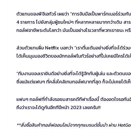
ตัวแทนของพีจีเอทัวร์ เผยว่า “การจับมือเป็นพาร์ทเนอร์ร่วมกั
4 รายการ ไปยังกลุ่มผู้ชมใหม่ๆ ที่หลากหลายมากกว่าเดิม สารคดี
กอล์ฟอาชีพระดับโลกว่า มันเป็นอย่างไรเวลาที่พวกเขาชนะ หรือ
ส่วนตัวแทนฝั่ง Netflix บอกว่า “เราตื่นเต้นอย่างยิ่งที่จะไ
ได้เห็นมุมมองชีวิตของนักกอล์ฟในทัวร์อย่างที่ไม่เคยมีใครได้
“ทีมงานของเรายินดีอย่างยิ่งที่จะได้รู้จักกับผู้เล่น และต
ซึ่งแม้แต่แฟนๆ ที่คลั่งไคล้เกมกอล์ฟมากที่สุด ก็จะไม่เคยได้
แฟนๆ กอล์ฟที่กำลังรอชมสารคดีกีฬาเรื่องนี้ ต้องอดใจรอกัน
ถึงว่าเราจะได้ดูกันอีกทีปีหน้า 2023 เลยครับ!!
**สั่งซื้อสินค้ากอล์ฟออนไลน์จากทุกแบรนด์ชั้นนำ ผ่าน HotGo