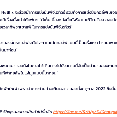
บ Netflix จะช่วยนำการแข่งขันพีจีเอทัวร์ รวมถึงการแข่งขันกอล์ฟเมเจอร์
เรื่องนี้จะทำให้แฟนๆ ได้เห็นเบื้องหลังที่แท้จริง และชีวิตจริงๆ ของนั
เวลาที่พวกเขาแพ้ ในการแข่งขันพีจีเอทัวร์”
ด้ร่วมงานองค์กรกอล์ฟระดับโลก และนักกอล์ฟแบบนี้เป็นครั้งแรก โดยเฉพา
เห็นมาก่อน”
ัวตนของพวกเขา รวมถึงโอกาสได้เดินทางไปยังสถานที่อันเป็นตำนานของเกม
เห็นกีฬากอล์ฟในแง่มุมแบบนี้มาก่อน”
อีกพักใหญ่ เพราะว่าการถ่ายทำจะกินเวลาตลอดทั้งฤดูกาล 2022 ซึ่งนั่
lf Shop สอบถามสินค้าได้ที่คลิก
https://line.me/R/ti/p/%40hotgol