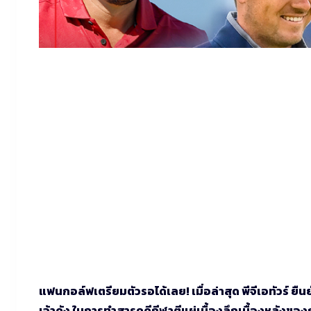
แฟนกอล์ฟเตรียมตัวรอได้เลย! เมื่อล่าสุด พีจีเอทัวร์ ยื
เจ้าดัง ในการทำสารคดีกีฬาตีแผ่เบื้องลึกเบื้องหลังขอ