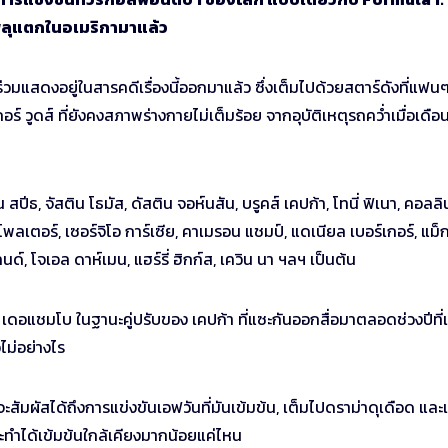
นพลุแตกในอเมริกามาแล้ว
ร่วมแสดงอยู่ในสารคดีเรื่องนี้ออกมาแล้ว ซึ่งเต็มไปด้วยสตาร์ดังที่แฟน
กอร์ วูดส์ ที่ยังคงสภาพร่างกายไม่เต็มร้อย จากอุบัติเหตุรถคว่ำเมื่อเดือ
ปีธ, จัสติน โธมัส, ดัสติน จอห์นสัน, บรูคส์ เคปก้า, โทนี่ ฟิเนา, คอลลิ
โพลเตอร์, เซอร์จิโอ การ์เซีย, คาเมรอน แชมป์, แดเนียล เบอร์เกอร์, แม็ก
ด์, โจเอล ดาห์เมน, แฮร์รี่ ฮิกก์ส, เควิน นา ฯลฯ เป็นต้น
ัน เดอแชมโบ ในฐานะคู่ปรับของ เคปก้า ที่แซะกันออกสื่อมาตลอดช่วงปีที่
ไม่อย่างไร
สัมผัสได้ถึงการแข่งขันเอฟวันที่มันเข้มข้น, เต็มไปดราม่าดุเดือด และ
จะทำได้เข้มข้นใกล้เคียงมากน้อยแค่ไหน