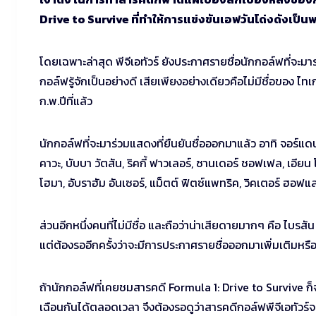
Drive to Survive ที่ทำให้การแข่งขันเอฟวันโด่งดังเป็
โดยเฉพาะล่าสุด พีจีเอทัวร์ ยังประกาศรายชื่อนักกอล์ฟที่จะมา
กอล์ฟรู้จักเป็นอย่างดี เสียเพียงอย่างเดียวคือไม่มีชื่อของ ไทเ
ก.พ.ปีที่แล้ว
นักกอล์ฟที่จะมาร่วมแสดงที่ยืนยันชื่อออกมาแล้ว อาทิ จอร์แดน ส
คาวะ, บับบา วัตสัน, ริคกี้ ฟาวเลอร์, ซานเดอร์ ชอฟเฟล, เอียน 
โฮมา, อับราฮัม อันเซอร์, แม็ตต์ ฟิตซ์แพทริค, วิคเตอร์ ฮอฟแลน
ส่วนอีกหนึ่งคนที่ไม่มีชื่อ และถือว่าน่าเสียดายมากๆ คือ ไบรส
แต่ต้องรออีกครั้งว่าจะมีการประกาศรายชื่อออกมาเพิ่มเติมหรือ
ถ้านักกอล์ฟที่เคยชมสารคดี Formula 1: Drive to Survive ก็จะ
เฉือนกันได้ตลอดเวลา จึงต้องรอดูว่าสารคดีกอล์ฟพีจีเอทัวร์