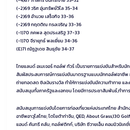
(-4)67 ภาสกร ปิ่นกระจาย 35-32
(-2)69 วริศ อุ่นทรัพย์วิไล 35-34
(-2)69 อำนวย เสร็จกิจ 33-36
(-2)69 กฤตติณ ทรงเจริญ 33-36
(-1)70 ภคพล สุดประเสริฐ 37-33
(-1)70 จีรายุทธ์ พลเยี่ยม 34-36
(E)71 ณัฎฐเดช สินธุชัย 34-37
ไทยแลนด์ อเมเจอร์ กอล์ฟ ทัวร์ เป็นรายการแข่งขันสำหรับน
สัมผัสประสบการณ์การแข่งขันมาตรฐานแบบนักกอล์ฟอาชีพ ทั
ถ่ายทอดสด ชิงเงินรางวัล ทำให้การแข่งขันมีความท้าทาย และเ
สนับสนุนทั้งภาครัฐและเอกชน โดยมีการประชาสัมพันธ์,ทำกา
สนับสนุนการแข่งขันโดยการท่องเที่ยวแห่งประเทศไทย สำนัก
อาชีพอาวุโสไทย, โตโยต้าท่าจีน, QED, About Grass,130 Golf 
แอนด์ คันทรี คลับ, กอล์ฟดิกก์, บริษัท ซีวายเอ็น คอมมิวนิเคช