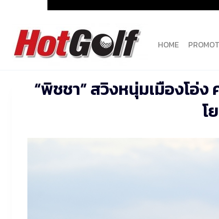
Skip
to
content
HOME
PROMOT
“พิชชา” สวิงหนุ่มเมืองโอ่
โย