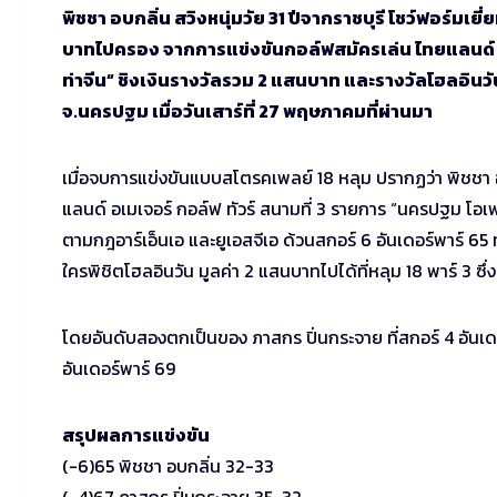
พิชชา อบกลิ่น สวิงหนุ่มวัย 31 ปีจากราชบุรี โชว์ฟอร์มเ
บาทไปครอง จากการแข่งขันกอล์ฟสมัครเล่น ไทยแลนด์ อเ
ท่าจีน“ ชิงเงินรางวัลรวม 2 แสนบาท และรางวัลโฮลอินวั
จ.นครปฐม เมื่อวันเสาร์ที่ 27 พฤษภาคมที่ผ่านมา
เมื่อจบการแข่งขันแบบสโตรคเพลย์ 18 หลุม ปรากฏว่า พิชชา อบ
แลนด์ อเมเจอร์ กอล์ฟ ทัวร์ สนามที่ 3 รายการ “นครปฐม โอเพ
ตามกฎอาร์เอ็นเอ และยูเอสจีเอ ด้วนสกอร์ 6 อันเดอร์พาร์ 65 
ใครพิชิตโฮลอินวัน มูลค่า 2 แสนบาทไปได้ที่หลุม 18 พาร์ 3 ซึ่งเด
โดยอันดับสองตกเป็นของ ภาสกร ปิ่นกระจาย ที่สกอร์ 4 อันเดอร์
อันเดอร์พาร์ 69
สรุปผลการแข่งขัน
(-6)65 พิชชา อบกลิ่น 32-33