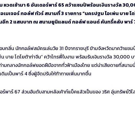
ยี่ยม หวดเข้ามา 6 อันเดอร์พาร์ 65 คว้าแชมป์พร้อมเงินรางวัล 30,
มเจอร์ กอล์ฟ ทัวร์ สนามที่ 3 รายการ “นครปฐม โอเพ่น บาย โต
นอีก 2 แสนบาท ณ สนามยูนิแลนด์ กอล์ฟ แอนด์ คันทรี่คลับ พาร์ 
กลิ่น นักกอล์ฟสมัครเล่นวัย 31 ปีจากราชบุรี ข้ามจังหวัดมาคว้าแชมป
่น บาย โตโยต้าท่าจีน“ คว้าโทรฟี่ใบงาม พร้อมรับเงินรางวัล 30,000 
ท่ามกลางนักกอล์ฟยอดฝีมือจากทั่วฟ้าเมืองไทย แต่น่าเสียดายที่สนามนี้
ิมเป็นพาร์ 4 ซึ่งผู้จัดปรับให้ท้าทายเพิ่มมากขึ้น
พาร์ 67 ส่วนอันดับสามหลังเค้าท์แบ็คแล้วเป็นของ วริศ อุ่นทรัพย์วิไล 