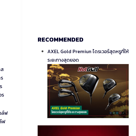
RECOMMENDED
AXEL Gold Premiun ไดรเวอร์สุดหรูที่ให้
ระยะทางสุดยอด
าส
าร
าร
จร
อล์ฟ
ล์ฟ