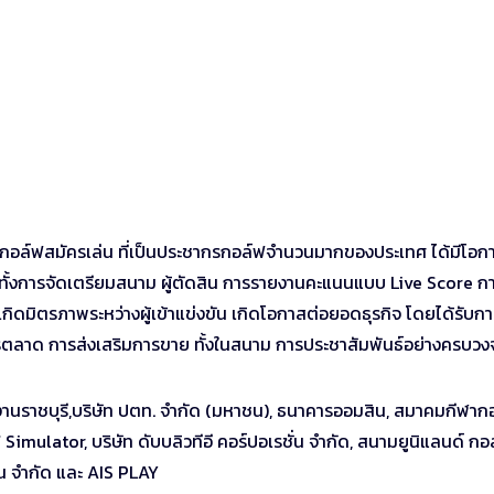
ักกอล์ฟสมัครเล่น ที่เป็นประชากรกอล์ฟจำนวนมากของประเทศ ได้มีโอก
้งการจัดเตรียมสนาม ผู้ตัดสิน การรายงานคะแนนแบบ Live Score ก
กิดมิตรภาพระหว่างผู้เข้าแข่งขัน เกิดโอกาสต่อยอดธุรกิจ โดยได้รับก
รตลาด การส่งเสริมการขาย ทั้งในสนาม การประชาสัมพันธ์อย่างครบวง
งานราชบุรี,บริษัท ปตท. จำกัด (มหาชน), ธนาคารออมสิน, สมาคมกีฬาก
Simulator, บริษัท ดับบลิวทีอี คอร์ปอเรชั่น จำกัด, สนามยูนิแลนด์ กอ
ั่น จำกัด และ AIS PLAY