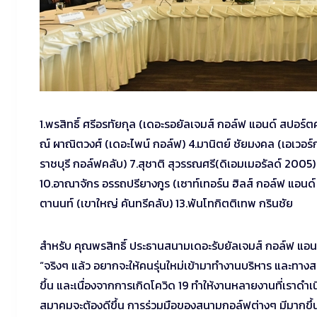
1.พรสิทธิ์ ศรีอรทัยกุล (เดอะรอยัลเจมส์ กอล์ฟ แอนด์ สปอร์ต
ณ์ ผาณิตวงศ์ (เดอะไพน์ กอล์ฟ) 4.มานิตย์ ชัยมงคล (เอเวอร์ก
ราชบุรี กอล์ฟคลับ) 7.สุชาติ สุวรรณศรี(ดิเอมเมอรัลด์ 2005) 
10.อาณาจักร อรรถปรียางกูร (เซาท์เทอร์น ฮิลส์ กอล์ฟ แอนด์ 
ตานนท์ (เขาใหญ่ คันทรีคลับ) 13.พันโทกิตติเทพ กรินชัย
สำหรับ คุณพรสิทธิ์ ประธานสนามเดอะรับยัลเจมส์ กอล์ฟ แอนด
“จริงๆ แล้ว อยากจะให้คนรุ่นใหม่เข้ามาทำงานบริหาร และทางส
ขึ้น และเนื่องจากการเกิดโควิด 19 ทำให้งานหลายงานที่เราดำ
สมาคมจะต้องดีขึ้น การร่วมมือของสนามกอล์ฟต่างๆ มีมากขึ้น