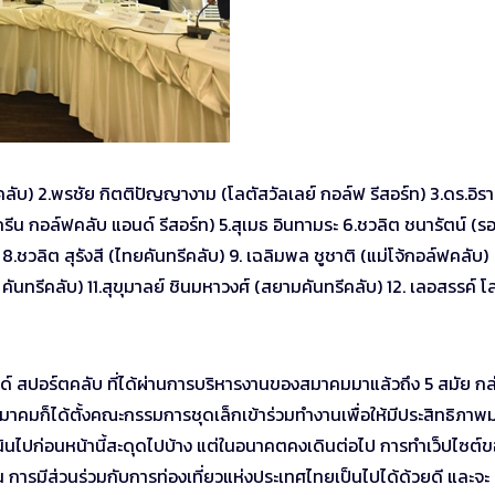
คลับ) 2.พรชัย กิตติปัญญางาม (โลตัสวัลเลย์ กอล์ฟ รีสอร์ท) 3.ดร.อิร
รีน กอล์ฟคลับ แอนด์ รีสอร์ท) 5.สุเมธ อินทามระ 6.ชวลิต ชนารัตน์ (ร
8.ชวลิต สุรังสี (ไทยคันทรีคลับ) 9. เฉลิมพล ชูชาติ (แม่โจ้กอล์ฟคลับ)
คันทรีคลับ) 11.สุขุมาลย์ ชินมหาวงศ์ (สยามคันทรีคลับ) 12. เลอสรรค์ โ
์ สปอร์ตคลับ ที่ได้ผ่านการบริหารงานของสมาคมมาแล้วถึง 5 สมัย กล่
มาคมก็ได้ตั้งคณะกรรมการชุดเล็กเข้าร่วมทำงานเพื่อให้มีประสิทธิภาพ
เนินไปก่อนหน้านี้สะดุดไปบ้าง แต่ในอนาคตคงเดินต่อไป การทำเว็ปไซต์
 การมีส่วนร่วมกับการท่องเที่ยวแห่งประเทศไทยเป็นไปได้ด้วยดี และจะ