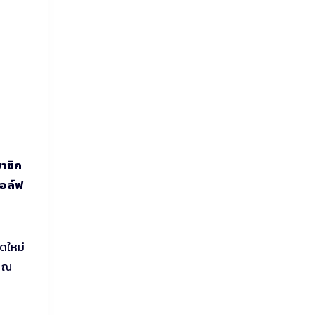
าชิก
อล์ฟ
ดใหม่
ย ณ