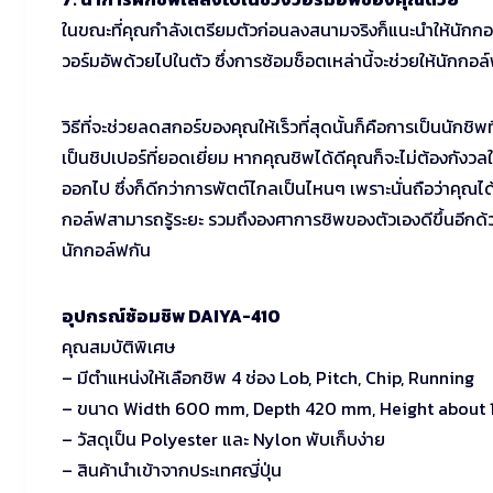
ในขณะที่คุณกำลังเตรียมตัวก่อนลงสนามจริงก็แนะนำให้นักก
วอร์มอัพด้วยไปในตัว ซึ่งการซ้อมช็อตเหล่านี้จะช่วยให้นักกอล์ฟร
วิธีที่จะช่วยลดสกอร์ของคุณให้เร็วที่สุดนั้นก็คือการเป็นนักชิพท
เป็นชิปเปอร์ที่ยอดเยี่ยม หากคุณชิพได้ดีคุณก็จะไม่ต้องกัง
ออกไป ซึ่งก็ดีกว่าการพัตต์ไกลเป็นไหนๆ เพราะนั่นถือว่าคุณไ
กอล์ฟสามารถรู้ระยะ รวมถึงองศาการชิพของตัวเองดีขึ้นอีกด้ว
นักกอล์ฟกัน
อุปกรณ์ซ้อมชิพ DAIYA-410
คุณสมบัติพิเศษ
– มีตำแหน่งให้เลือกชิพ 4 ช่อง Lob, Pitch, Chip, Running
– ขนาด Width 600 mm, Depth 420 mm, Height about
– วัสดุเป็น Polyester และ Nylon พับเก็บง่าย
– สินค้านำเข้าจากประเทศญี่ปุ่น