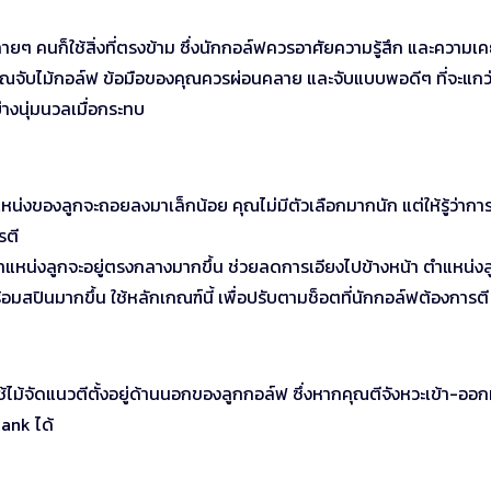
ๆ คนก็ใช้สิ่งที่ตรงข้าม ซึ่งนักกอล์ฟควรอาศัยความรู้สึก และความเค
ี่คุณจับไม้กอล์ฟ ข้อมือของคุณควรผ่อนคลาย และจับแบบพอดีๆ ที่จะแกว
่างนุ่มนวลเมื่อกระทบ
น่งของลูกจะถอยลงมาเล็กน้อย คุณไม่มีตัวเลือกมากนัก แต่ให้รู้ว่ากา
รตี
 ตำแหน่งลูกจะอยู่ตรงกลางมากขึ้น ช่วยลดการเอียงไปข้างหน้า ตำแหน่งลู
มสปินมากขึ้น ใช้หลักเกณฑ์นี้ เพื่อปรับตามช็อตที่นักกอล์ฟต้องการตี
้ไม้จัดแนวตีตั้งอยู่ด้านนอกของลูกกอล์ฟ ซึ่งหากคุณตีจังหวะเข้า-ออ
ank ได้