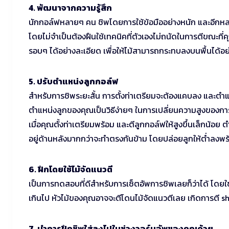
4. พัฒนาจากความรู้สึก
นักกอล์ฟหลายๆ คน ชิพโดยการใช้ข้อมืออย่างหนัก และอีกหลาย
โดยไม่จำเป็นต้องฝืนใช้เทคนิคที่ตัวเองไม่ถนัดในการตีขณะท
รอบๆ ได้อย่างละเอียด เพื่อให้ไม้สามารถกระทบลงบนพื้นได้อย
5. ปรับตำแหน่งลูกกอล์ฟ
สำหรับการชิพระยะสั้น การตั้งท่าเตรียมจะต้องแคบลง และตำแห
ตำแหน่งลูกของคุณเป็นวิธีง่ายๆ ในการเปลี่ยนความสูงของกา
เมื่อคุณตั้งท่าเตรียมพร้อม และตีลูกกอล์ฟให้สูงขึ้นเล็กน้อย
อยู่ด้านหลังมากกว่าจะทำตรงกันข้าม โดยปล่อยลูกให้ต่ำลงพร้อ
6. ฝึกโดยใช้ไม้จัดแนวตี
เป็นการทดสอบที่ดีสำหรับการเซ็ตอัพการชิพเลยก็ว่าได้ โดยใช
เกินไป หัวไม้ของคุณอาจจะตีโดนไม้จัดแนวตีเลย เกิดการตี sh
7. นำการฝึกชิพใส่ลงไปในช่วงวอร์มอัพของคุณด้วย