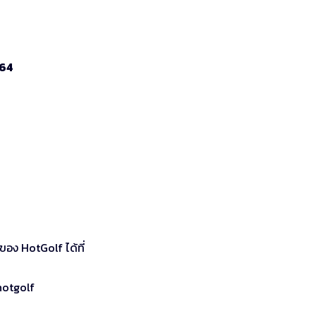
464
อง HotGolf ได้ที่
hotgolf