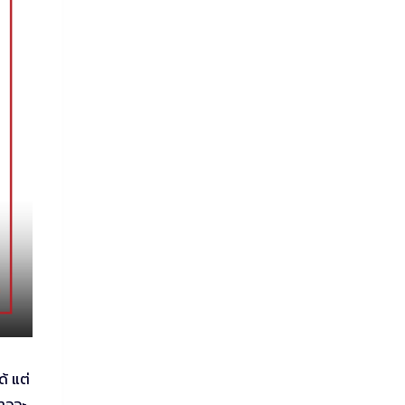
้ แต่
อาจจะ