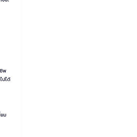
ตชิพ
ไปได้
ี่ยม