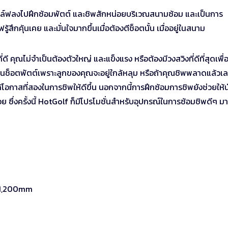
อล์ฟลงไปฝึกซ้อมพัตต์ และชิพสักหน่อยบริเวณสนามซ้อม และเป็นการ
ู้สึกคุ้นเคย และมั่นใจมากขึ้นเมื่อต้องตีช็อตนั้น เมื่ออยู่ในสนาม
ี่ดี คุณไม่จำเป็นต้องตัวใหญ่ และแข็งแรง หรือต้องมีวงสวิงที่ดีที่สุดเพื่อ
วลในช็อตพัตต์เพราะลูกของคุณจะอยู่ใกล้หลุม หรือถ้าคุณชิพพลาดแล้วเ
ด้โอกาสที่สองในการชิพให้ดีขึ้น นอกจากนี้การฝึกซ้อมการชิพยังช่วยให้น
ย ซึ่งครั้งนี้ HotGolf ก็มีโปรโมชั่นสำหรับอุปกรณ์ในการซ้อมชิพดีๆ ม
 1,200mm