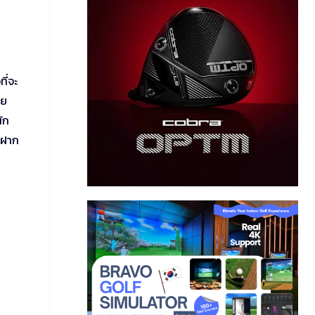
ที่จะ
ลย
ัก
าฝาก