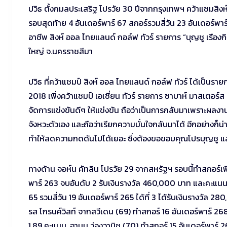
ปวิธ ตั้งกมลประเสริฐ โปรวัย 30 ปีจากกรุงเทพฯ คว้าแชมสิงห์
รอบสุดท้าย 4 อันเดอร์พาร์ 67 สกอร์รวมสี่วัน 23 อันเดอร์
อาชีพ สิงห์ ออล ไทยแลนด์ กอล์ฟ ทัวร์ รายการ “บุญชู เรือง
ใหญ่ จ.นครราชสีมา
ปวิธ ที่คว้าแชมป์ สิงห์ ออล ไทยแลนด์ กอล์ฟ ทัวร์ ได้เป็นรา
2018 เพิ่งคว้าแชมป์ เอเชี่ยน ทัวร์ รายการ ซาบาห์ มาสเตอร์ส
จัดการแข่งขันดีๆ ให้แข่งขัน ถือว่าเป็นการกลับมาเพราะผลงานไม
จังหวะตัวเอง และถือว่าเรียกความมั่นใจกลับมาได้ อีกอย่างก็น
ทำให้ลดความกดดันไปได้เยอะ ซึ่งต้องขอขอบคุณโปรบุญชู และ
ทางด้าน จอห์น คัทลิน โปรวัย 29 จากสหรัฐฯ รอบนี้ทำสกอร์เพิ่ม 4 
พาร์ 263 จบอันดับ 2 รับเงินรางวัล 460,000 บาท และคะแนนสะ
65 รวมสี่วัน 19 อันเดอร์พาร์ 265 ได้ที่ 3 ได้รับเงินรางว
รส โกรนค์วิสท์ จากสวีเดน (69) ทำสกอร์ 16 อันเดอร์พาร์ 2
1.89 คะแนน, อานน ว่องวานิช (70) ทำสกอร์ 15 อันเดอร์พาร์ 2