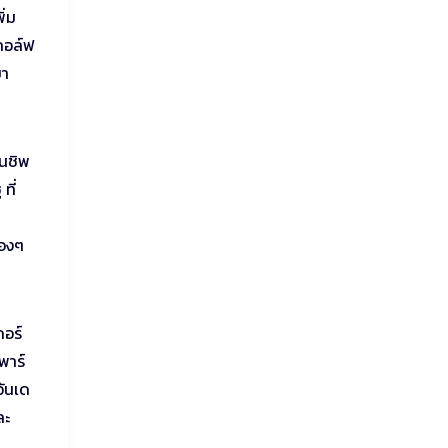
ิ่ม
กอล์ฟ
ขา
ยนชิพ
ที่
้องๆ
ดอร์
พาร์
อันเด
ละ