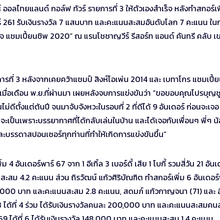
 ออลไทยแลนด์ กอล์ฟ ทัวร์ รายการที่ 3 ให้ตัวเองสำเร็จ หลังทำสกอร์เพ
พาร์ 261 รับเงินรางวัล 7 แสนบาท และคะแนนสะสมอันดับโลก 7 คะแนน ใน
กิจ แชมเปี้ยนชิพ 2020” ณ แรนโชชาญวีร์ รีสอร์ท แอนด์ คันทรี คลับ เ
ยการที่ 3 หลังจากเคยคว้าแชมป์ สิงห์โอเพ่น 2014 และ เบทาโกร แชมเปี้
 เมื่อเดือน พ.ย.ที่ผ่านมา เผยหลังจบการแข่งขันว่า “ขอขอบคุณโปรบุญชู 
่ดีตั้งแต่ต้นปี จนมาจับจังหวะในรอบที่ 2 ที่ดีได้ 9 อันเดอร์ ก่อนจะเจอ
่าจะเป็นเพราะบรรยากาศที่ได้กลับเล่นในบ้าน และได้เจอกับเพื่อนๆ พี่ๆ น
บรรดาสปอนเซอร์ทุกท่านที่ทำให้เกิดการแข่งขันขึ้น”
อันเดอร์พาร์ 67 จาก 1 อีเกิ้ล 3 เบอร์ดี้ เสีย 1 โบกี้ รวมสี่วัน 21 อันเ
สม 4.2 คะแนน ส่วน ถิรวัฒน์ แก้วศิริบัณฑิต ทำสกอร์เพิ่ม 6 อันเดอร์
ัล 280,000 บาท และคะแนนสะสม 2.8 คะแนน, สดมภ์ แก้วกาญจนา (71) และ 
68 ได้ที่ 4 ร่วม ได้รับเงินรางวัลคนละ 200,000 บาท และคะแนนสะสมคน
69 ได้ที่ 6 ได้รับเงินรางวัล 148,000 บาท และคะแนนสะสม 1.4 คะแนน,